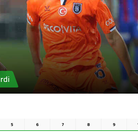
rdi
5
6
7
8
9