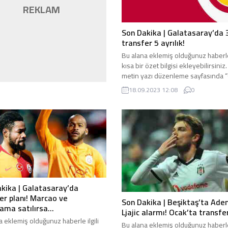
REKLAM
Son Dakika | Galatasaray’da 
transfer 5 ayrılık!
Bu alana eklemiş olduğunuz haberle 
kısa bir özet bilgisi ekleyebilirsiniz
metin yazı düzenleme sayfasında 
bölümünden eklenebilir. Özet ekl
18.09.2023 12:08
0
başlık altında kalın olarak bu şekild
gösterilir, eklenmemişse bu alan bo
kika | Galatasaray’da
er planı! Marcao ve
Son Dakika | Beşiktaş’ta Ad
ama satılırsa…
Ljajic alarmı! Ocak’ta transf
a eklemiş olduğunuz haberle ilgili
Bu alana eklemiş olduğunuz haberle 