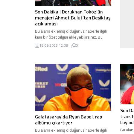
Son Dakika | Dorukhan Toköz’ün
menajeri Ahmet Bulut’tan Beşiktaş
açıklaması
Bu alana eklemiş olduğunuz haberle ilgili
kısa bir özet bilgisi ekleyebilirsiniz. Bu
metin yazı düzenleme sayfasında “Özet”
18.09.2023 12:08
0
bölümünden eklenebilir. Özet eklenmişse
başlık altında kalın olarak bu şekilde
gösterilir, eklenmemişse bu alan boş kalır.
Son Da
transf
Galatasaray’da Ryan Babel, rap
Luyind
albümü çıkartıyor
Bu alan
Bu alana eklemiş olduğunuz haberle ilgili