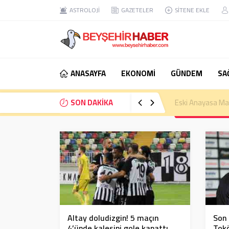
ASTROLOJİ
GAZETELER
SİTENE EKLE
ANASAYFA
EKONOMİ
GÜNDEM
SA
SON DAKİKA
Eski Anayasa Mah
Altay doludizgin! 5 maçın
Son 
4’ünde kalesini gole kapattı…
Tok