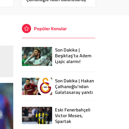
yanıtı
Popüler Konular
Son Dakika |
Beşiktaş’ta Adem
Ljajic alarmı!
Ocak’ta transfer…
Son Dakika | Hakan
Çalhanoğlu’ndan
Galatasaray yanıtı
Eski Fenerbahçeli
Victor Moses,
Spartak
Moskova’ya