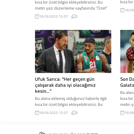
kısa bir
kısa bir özet bilgisi ekleyebilirsiniz. Bu
metin y
metin yazı düzenleme sayfasında “Özet”
18.09
bölümün
bölümünden eklenebilir. Özet eklenmişse
18.09.2023 12:07
0
başlık a
başlık altında kalın olarak bu şekilde
gösteri
gösterilir, eklenmemişse bu alan boş kalır.
Ufuk Sarıca: “Her geçen gün
Son Da
çalışarak daha iyi olacağımız
Galata
kesin…”
Bu alan
Bu alana eklemiş olduğunuz haberle ilgili
kısa bir
kısa bir özet bilgisi ekleyebilirsiniz. Bu
metin y
metin yazı düzenleme sayfasında “Özet”
bölümün
18.09.2023 12:07
0
18.09
bölümünden eklenebilir. Özet eklenmişse
başlık a
başlık altında kalın olarak bu şekilde
gösteri
gösterilir, eklenmemişse bu alan boş kalır.