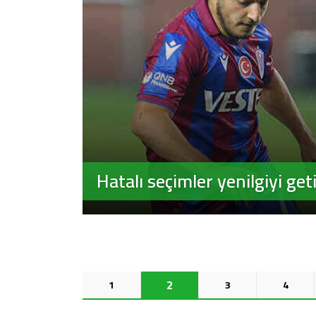
Hatalı seçimler yenilgiyi geti
2
1
3
4