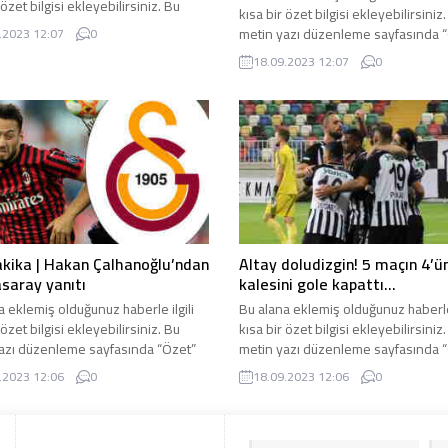
 özet bilgisi ekleyebilirsiniz. Bu
kısa bir özet bilgisi ekleyebilirsiniz
azı düzenleme sayfasında “Özet”
metin yazı düzenleme sayfasında 
.2023 12:07
0
den eklenebilir. Özet eklenmişse
bölümünden eklenebilir. Özet ekl
18.09.2023 12:07
0
ltında kalın olarak bu şekilde
başlık altında kalın olarak bu şekild
lir, eklenmemişse bu alan boş kalır.
gösterilir, eklenmemişse bu alan bo
kika | Hakan Çalhanoğlu’ndan
Altay doludizgin! 5 maçın 4’ü
saray yanıtı
kalesini gole kapattı…
a eklemiş olduğunuz haberle ilgili
Bu alana eklemiş olduğunuz haberle 
 özet bilgisi ekleyebilirsiniz. Bu
kısa bir özet bilgisi ekleyebilirsiniz
azı düzenleme sayfasında “Özet”
metin yazı düzenleme sayfasında 
den eklenebilir. Özet eklenmişse
bölümünden eklenebilir. Özet ekl
.2023 12:06
0
18.09.2023 12:06
0
ltında kalın olarak bu şekilde
başlık altında kalın olarak bu şekild
lir, eklenmemişse bu alan boş kalır.
gösterilir, eklenmemişse bu alan bo