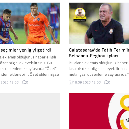
 seçimler yenilgiyi getirdi
Galatasaray’da Fatih Terim’i
Belhanda-Feghouli planı
a eklemiş olduğunuz haberle ilgili
 özet bilgisi ekleyebilirsiniz. Bu
Bu alana eklemiş olduğunuz haberle 
azı düzenleme sayfasında “Özet”
kısa bir özet bilgisi ekleyebilirsiniz
den eklenebilir. Özet eklenmişse
metin yazı düzenleme sayfasında 
ltında kalın olarak bu şekilde
bölümünden eklenebilir. Özet ekl
.2023 12:08
0
18.09.2023 12:08
0
lir, eklenmemişse bu alan boş kalır.
başlık altında kalın olarak bu şekild
gösterilir, eklenmemişse bu alan bo