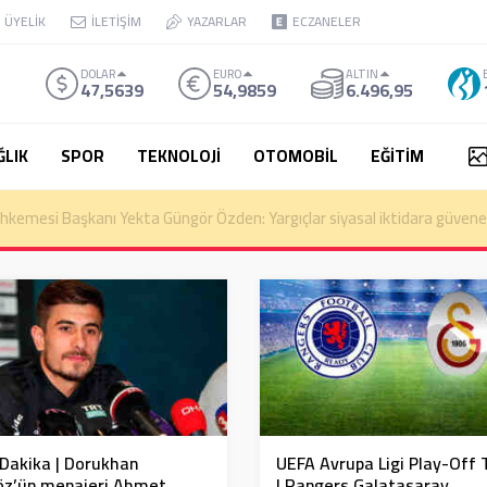
ÜYELİK
İLETİŞİM
YAZARLAR
ECZANELER
DOLAR
EURO
ALTIN
47,5639
54,9859
6.496,95
ĞLIK
SPOR
TEKNOLOJİ
OTOMOBİL
EĞİTİM
kemesi Başkanı Yekta Güngör Özden: Yargıçlar siyasal iktidara güvenere
Dakika | Dorukhan
UEFA Avrupa Ligi Play-Off 
öz’ün menajeri Ahmet
| Rangers Galatasaray