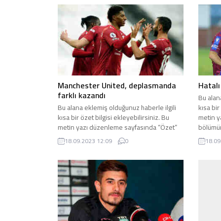
Manchester United, deplasmanda
Hatalı
farklı kazandı
Bu alan
Bu alana eklemiş olduğunuz haberle ilgili
kısa bir
kısa bir özet bilgisi ekleyebilirsiniz. Bu
metin y
metin yazı düzenleme sayfasında “Özet”
bölümün
bölümünden eklenebilir. Özet eklenmişse
başlık a
18.09.2023 12:09
0
18.09
başlık altında kalın olarak bu şekilde
gösteri
gösterilir, eklenmemişse bu alan boş kalır.