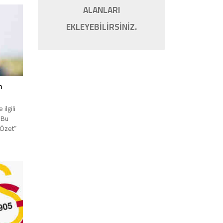
ALANLARI
EKLEYEBİLİRSİNİZ.
n
ilgili
. Bu
“Özet”
enmişse
e
ş kalır.