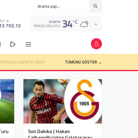
34
°C
BIST
KONYA
13.703,13
PARÇALI BULUTLU
k böyle kararlar alıyor
TÜMÜNÜ GÖSTER →
Turu
Son Dakika | Hakan
Çalhanoğlu’ndan Galatasaray