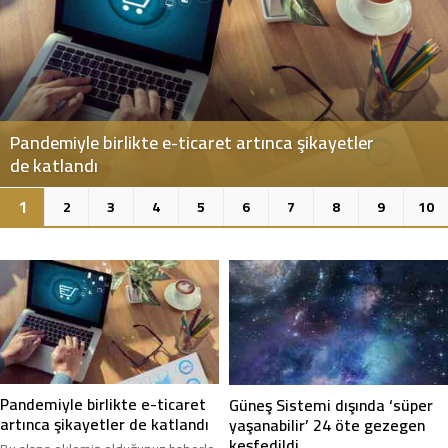
Güneş Sistemi dışında ‘süper yaşanabilir’ 24 öte
gezegen keşfedildi
2
1
3
4
5
6
7
8
9
10
Pandemiyle birlikte e-ticaret
Güneş Sistemi dışında ‘süper
artınca şikayetler de katlandı
yaşanabilir’ 24 öte gezegen
keşfedildi