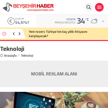
34
°C
ALTIN
KONYA
6.499,25
PARÇALI BULUTLU
Eski Anayasa Mahkemesi Başkanı Yekta Güngör
Özden: Yargıçlar siyasal iktidara güvenerek böyle
kararlar alıyor
Teknoloji
Anasayfa
Teknoloji
MOBİL REKLAM ALANI