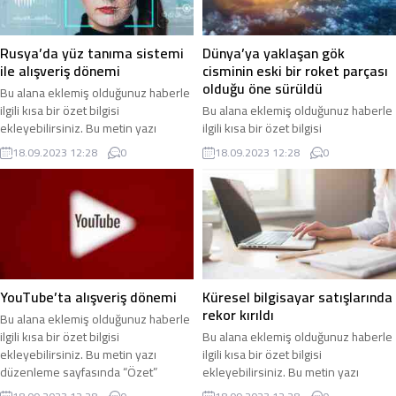
Rusya’da yüz tanıma sistemi
Dünya’ya yaklaşan gök
ile alışveriş dönemi
cisminin eski bir roket parçası
olduğu öne sürüldü
Bu alana eklemiş olduğunuz haberle
ilgili kısa bir özet bilgisi
Bu alana eklemiş olduğunuz haberle
ekleyebilirsiniz. Bu metin yazı
ilgili kısa bir özet bilgisi
düzenleme sayfasında “Özet”
ekleyebilirsiniz. Bu metin yazı
18.09.2023 12:28
0
18.09.2023 12:28
0
bölümünden eklenebilir. Özet
düzenleme sayfasında “Özet”
eklenmişse başlık altında kalın
bölümünden eklenebilir. Özet
olarak bu şekilde gösterilir,
eklenmişse başlık altında kalın
eklenmemişse bu alan boş kalır.
olarak bu şekilde gösterilir,
eklenmemişse bu alan boş kalır.
YouTube’ta alışveriş dönemi
Küresel bilgisayar satışlarında
rekor kırıldı
Bu alana eklemiş olduğunuz haberle
ilgili kısa bir özet bilgisi
Bu alana eklemiş olduğunuz haberle
ekleyebilirsiniz. Bu metin yazı
ilgili kısa bir özet bilgisi
düzenleme sayfasında “Özet”
ekleyebilirsiniz. Bu metin yazı
bölümünden eklenebilir. Özet
düzenleme sayfasında “Özet”