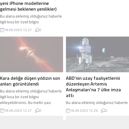
yeni iPhone modellerine
gelmesi beklenen yenilikler)
Bu alana eklemiş olduğunuz haberle
ilgili kısa bir özet bilgisi
ekleyebilirsiniz. Bu metin yazı
18.09.2023 12:27
0
düzenleme sayfasında “Özet”
bölümünden eklenebilir. Özet
eklenmişse başlık altında kalın
olarak bu şekilde gösterilir,
eklenmemişse bu alan boş kalır.
Kara deliğe düşen yıldızın son
ABD’nin uzay faaliyetlerini
anları görüntülendi
düzenleyen Artemis
Anlaşmaları’na 7 ülke imza
Bu alana eklemiş olduğunuz haberle
attı
ilgili kısa bir özet bilgisi
ekleyebilirsiniz. Bu metin yazı
Bu alana eklemiş olduğunuz haberle
düzenleme sayfasında “Özet”
ilgili kısa bir özet bilgisi
18.09.2023 12:27
0
18.09.2023 12:26
0
bölümünden eklenebilir. Özet
ekleyebilirsiniz. Bu metin yazı
eklenmişse başlık altında kalın
düzenleme sayfasında “Özet”
olarak bu şekilde gösterilir,
bölümünden eklenebilir. Özet