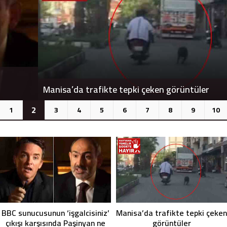
Manisa’da trafikte tepki çeken görüntüler
2
1
3
4
5
6
7
8
9
10
BBC sunucusunun ‘işgalcisiniz’
Manisa’da trafikte tepki çeken
çıkışı karşısında Paşinyan ne
görüntüler