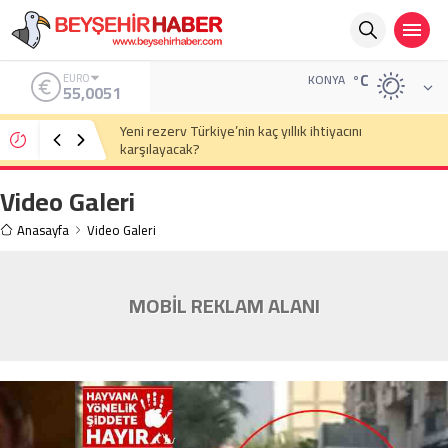
°C
ALTIN
KONYA
6.584,66
Eski Anayasa Mahkemesi Başkanı Yekta Güngör
Özden: Yargıçlar siyasal iktidara güvenerek böyle
kararlar alıyor
Video Galeri
Anasayfa
Video Galeri
MOBİL REKLAM ALANI