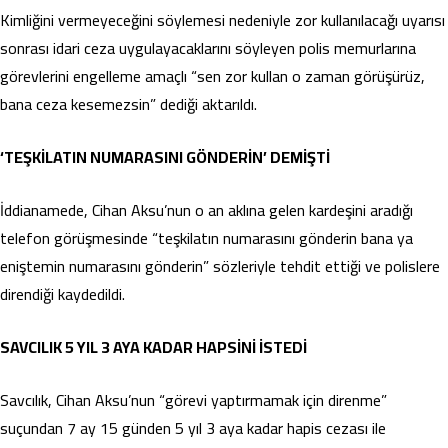
Kimliğini vermeyeceğini söylemesi nedeniyle zor kullanılacağı uyarısı
sonrası idari ceza uygulayacaklarını söyleyen polis memurlarına
görevlerini engelleme amaçlı “sen zor kullan o zaman görüşürüz,
bana ceza kesemezsin” dediği aktarıldı.
‘TEŞKİLATIN NUMARASINI GÖNDERİN’ DEMİŞTİ
İddianamede, Cihan Aksu’nun o an aklına gelen kardeşini aradığı
telefon görüşmesinde “teşkilatın numarasını gönderin bana ya
eniştemin numarasını gönderin” sözleriyle tehdit ettiği ve polislere
direndiği kaydedildi.
SAVCILIK 5 YIL 3 AYA KADAR HAPSİNİ İSTEDİ
Savcılık, Cihan Aksu’nun “görevi yaptırmamak için direnme”
suçundan 7 ay 15 günden 5 yıl 3 aya kadar hapis cezası ile