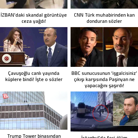
İZBAN’daki skandal görüntüye
CNN Türk muhabirinden kan
ceza yağdı!
donduran sözler
Çavuşoğlu canlı yayında
BBC sunucusunun ‘işgalcisiniz’
küplere bindi! İşte o sözler
çıkışı karşısında Paşinyan ne
yapacağını şaşırdı!
Trump Tower binasından
İstanbul’da feci ölüm