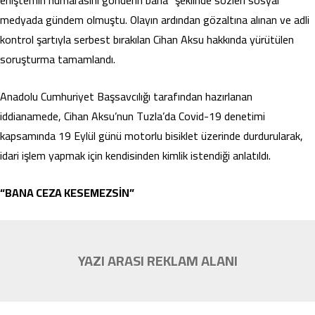
eniştemin numarasını gönderin bana” şeklinde sözleri sosyal
medyada gündem olmuştu. Olayın ardından gözaltına alınan ve adli
kontrol şartıyla serbest bırakılan Cihan Aksu hakkında yürütülen
soruşturma tamamlandı.
Anadolu Cumhuriyet Başsavcılığı tarafından hazırlanan
iddianamede, Cihan Aksu’nun Tuzla’da Covid-19 denetimi
kapsamında 19 Eylül günü motorlu bisiklet üzerinde durdurularak,
idari işlem yapmak için kendisinden kimlik istendiği anlatıldı.
“BANA CEZA KESEMEZSİN”
YAZI ARASI REKLAM ALANI