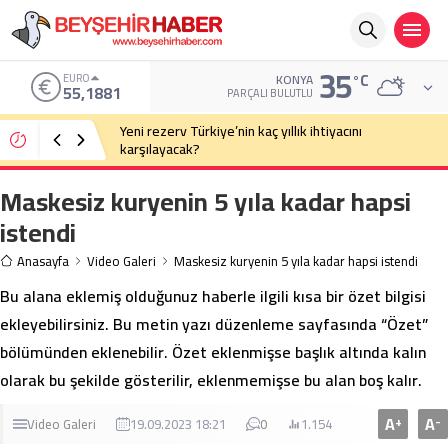
35
°C
EURO
KONYA
55,1881
PARÇALI BULUTLU
Yeni rezerv Türkiye’nin kaç yıllık ihtiyacını
karşılayacak?
Maskesiz kuryenin 5 yıla kadar hapsi
istendi
Anasayfa
Video Galeri
Maskesiz kuryenin 5 yıla kadar hapsi istendi
Bu alana eklemiş olduğunuz haberle ilgili kısa bir özet bilgisi
ekleyebilirsiniz. Bu metin yazı düzenleme sayfasında “Özet”
bölümünden eklenebilir. Özet eklenmişse başlık altında kalın
olarak bu şekilde gösterilir, eklenmemişse bu alan boş kalır.
A
A
+
-
Video Galeri
19.09.2023 18:21
0
1.154