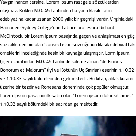
Yaygın inancın tersine, Lorem Ipsum rastgele sözcüklerden
oluşmaz. Kökleri M.Ö. 45 tarihinden bu yana klasik Latin
edebiyatına kadar uzanan 2000 yıllık bir geçmişi vardır. Virginia’daki
Hampden-Sydney College’dan Latince profesörü Richard
McClintock, bir Lorem Ipsum pasajında geçen ve anlaşılması en güç
sözcüklerden biri olan ‘consectetur’ sözcüğünün klasik edebiyattaki
örneklerini incelediğinde kesin bir kaynağa ulaşmıştır. Lorm Ipsum,
Çiçero tarafından M.Ö. 45 tarihinde kaleme alınan “de Finibus
Bonorum et Malorum” (İyi ve Kötünün Uç Sınırları) eserinin 1.10.32
ve 1.10.33 sayılı bölümlerinden gelmektedir. Bu kitap, ahlak kuramı
üzerine bir tezdir ve Rönesans döneminde çok popüler olmuştur.
Lorem Ipsum pasajının ilk satırı olan “Lorem ipsum dolor sit amet”
1.10.32 sayılı bölümdeki bir satırdan gelmektedir.