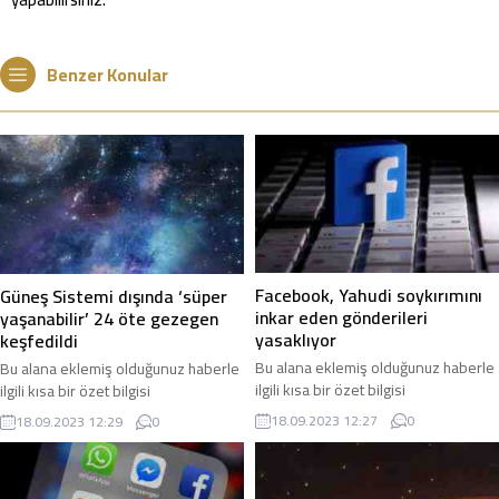
Benzer Konular
Facebook, Yahudi soykırımını
Güneş Sistemi dışında ‘süper
inkar eden gönderileri
yaşanabilir’ 24 öte gezegen
yasaklıyor
keşfedildi
Bu alana eklemiş olduğunuz haberle
Bu alana eklemiş olduğunuz haberle
ilgili kısa bir özet bilgisi
ilgili kısa bir özet bilgisi
ekleyebilirsiniz. Bu metin yazı
ekleyebilirsiniz. Bu metin yazı
18.09.2023 12:27
0
18.09.2023 12:29
0
düzenleme sayfasında “Özet”
düzenleme sayfasında “Özet”
bölümünden eklenebilir. Özet
bölümünden eklenebilir. Özet
eklenmişse başlık altında kalın
eklenmişse başlık altında kalın