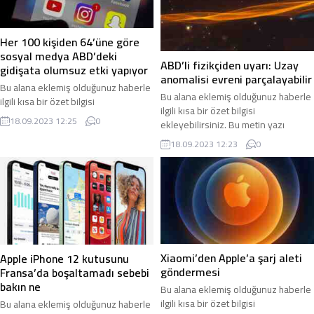
olarak bu şekilde gösterilir,
olarak bu şekilde gösterilir,
eklenmemişse bu alan boş kalır.
eklenmemişse bu alan boş kalır.
Her 100 kişiden 64’üne göre
sosyal medya ABD’deki
ABD’li fizikçiden uyarı: Uzay
gidişata olumsuz etki yapıyor
anomalisi evreni parçalayabilir
Bu alana eklemiş olduğunuz haberle
Bu alana eklemiş olduğunuz haberle
ilgili kısa bir özet bilgisi
ilgili kısa bir özet bilgisi
ekleyebilirsiniz. Bu metin yazı
18.09.2023 12:25
0
ekleyebilirsiniz. Bu metin yazı
düzenleme sayfasında “Özet”
düzenleme sayfasında “Özet”
bölümünden eklenebilir. Özet
18.09.2023 12:23
0
bölümünden eklenebilir. Özet
eklenmişse başlık altında kalın
eklenmişse başlık altında kalın
olarak bu şekilde gösterilir,
olarak bu şekilde gösterilir,
eklenmemişse bu alan boş kalır.
eklenmemişse bu alan boş kalır.
Xiaomi’den Apple’a şarj aleti
Apple iPhone 12 kutusunu
göndermesi
Fransa’da boşaltamadı sebebi
bakın ne
Bu alana eklemiş olduğunuz haberle
ilgili kısa bir özet bilgisi
Bu alana eklemiş olduğunuz haberle