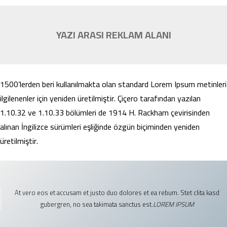
YAZI ARASI REKLAM ALANI
1500’lerden beri kullanılmakta olan standard Lorem Ipsum metinleri
ilgilenenler için yeniden üretilmiştir. Çiçero tarafından yazılan
1.10.32 ve 1.10.33 bölümleri de 1914 H. Rackham çevirisinden
alınan İngilizce sürümleri eşliğinde özgün biçiminden yeniden
üretilmiştir.
At vero eos et accusam et justo duo dolores et ea rebum. Stet clita kasd
gubergren, no sea takimata sanctus est.
LOREM IPSUM