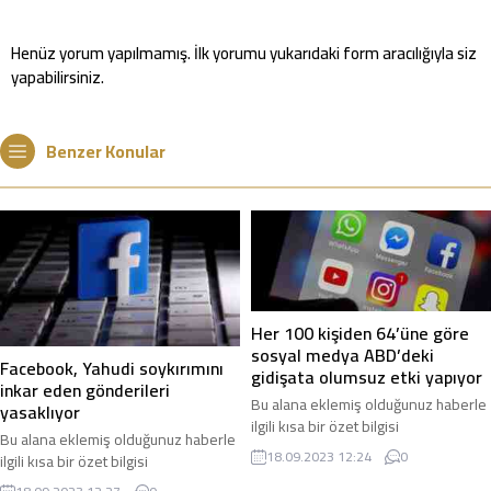
Henüz yorum yapılmamış. İlk yorumu yukarıdaki form aracılığıyla siz
yapabilirsiniz.
Benzer Konular
Her 100 kişiden 64’üne göre
sosyal medya ABD’deki
Facebook, Yahudi soykırımını
gidişata olumsuz etki yapıyor
inkar eden gönderileri
Bu alana eklemiş olduğunuz haberle
yasaklıyor
ilgili kısa bir özet bilgisi
Bu alana eklemiş olduğunuz haberle
ekleyebilirsiniz. Bu metin yazı
18.09.2023 12:24
0
ilgili kısa bir özet bilgisi
düzenleme sayfasında “Özet”
ekleyebilirsiniz. Bu metin yazı