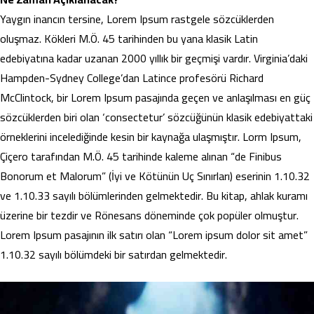
Yaygın inancın tersine, Lorem Ipsum rastgele sözcüklerden
oluşmaz. Kökleri M.Ö. 45 tarihinden bu yana klasik Latin
edebiyatına kadar uzanan 2000 yıllık bir geçmişi vardır. Virginia’daki
Hampden-Sydney College’dan Latince profesörü Richard
McClintock, bir Lorem Ipsum pasajında geçen ve anlaşılması en güç
sözcüklerden biri olan ‘consectetur’ sözcüğünün klasik edebiyattaki
örneklerini incelediğinde kesin bir kaynağa ulaşmıştır. Lorm Ipsum,
Çiçero tarafından M.Ö. 45 tarihinde kaleme alınan “de Finibus
Bonorum et Malorum” (İyi ve Kötünün Uç Sınırları) eserinin 1.10.32
ve 1.10.33 sayılı bölümlerinden gelmektedir. Bu kitap, ahlak kuramı
üzerine bir tezdir ve Rönesans döneminde çok popüler olmuştur.
Lorem Ipsum pasajının ilk satırı olan “Lorem ipsum dolor sit amet”
1.10.32 sayılı bölümdeki bir satırdan gelmektedir.