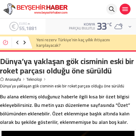
33
°C
ALTIN
KONYA
6.660,55
PARÇALI BULUTLU
Eski Anayasa Mahkemesi Başkanı Yekta Güngör
Özden: Yargıçlar siyasal iktidara güvenerek böyle
kararlar alıyor
Dünya’ya yaklaşan gök cisminin eski bir
roket parçası olduğu öne sürüldü
Anasayfa
Teknoloji
Dünya’ya yaklaşan gök cisminin eski bir roket parçası olduğu öne sürüldü
Bu alana eklemiş olduğunuz haberle ilgili kısa bir özet bilgisi
ekleyebilirsiniz. Bu metin yazı düzenleme sayfasında “Özet”
bölümünden eklenebilir. Özet eklenmişse başlık altında kalın
olarak bu şekilde gösterilir, eklenmemişse bu alan boş kalır.