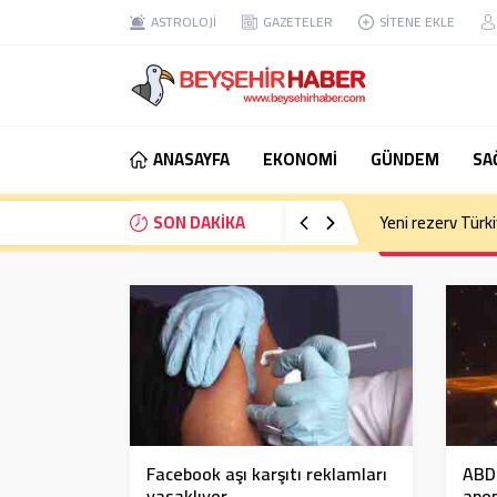
ASTROLOJİ
GAZETELER
SİTENE EKLE
ANASAYFA
EKONOMİ
GÜNDEM
SA
SON DAKİKA
Eski Anayasa Mah
ABD’
Facebook aşı karşıtı reklamları
anom
yasaklıyor