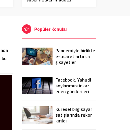
sentezlendi
Popüler Konular
sında
Pandemiyle birlikte
e-ticaret artınca
e bu
şikayetler
de katlandı
Facebook, Yahudi
soykırımını inkar
eden gönderileri
yasaklıyor
Küresel bilgisayar
satışlarında rekor
kırıldı