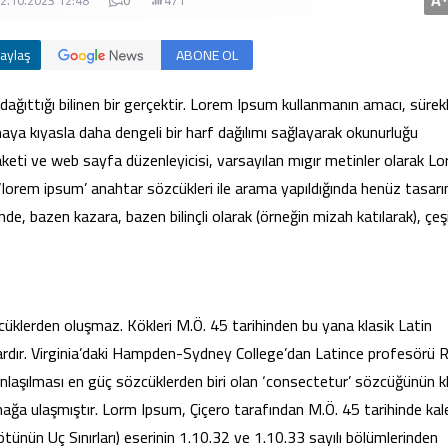
A
02.10.2023 12:48
0
471
aylaş
ABONE OL
 dağıttığı bilinen bir gerçektir. Lorem Ipsum kullanmanın amacı, sürekl
a kıyasla daha dengeli bir harf dağılımı sağlayarak okunurluğu
aketi ve web sayfa düzenleyicisi, varsayılan mıgır metinler olarak L
lorem ipsum’ anahtar sözcükleri ile arama yapıldığında henüz tasar
inde, bazen kazara, bazen bilinçli olarak (örneğin mizah katılarak), çeşi
üklerden oluşmaz. Kökleri M.Ö. 45 tarihinden bu yana klasik Latin
vardır. Virginia’daki Hampden-Sydney College’dan Latince profesörü 
laşılması en güç sözcüklerden biri olan ‘consectetur’ sözcüğünün k
aynağa ulaşmıştır. Lorm Ipsum, Çiçero tarafından M.Ö. 45 tarihinde ka
ünün Uç Sınırları) eserinin 1.10.32 ve 1.10.33 sayılı bölümlerinden