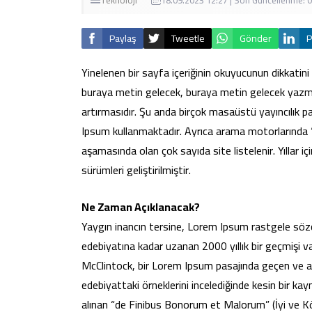
Teknoloji
18.09.2023 12:27 | Son Güncellenme: 
Paylaş
Tweetle
Gönder
P
Yinelenen bir sayfa içeriğinin okuyucunun dikkatini
buraya metin gelecek, buraya metin gelecek yazmay
artırmasıdır. Şu anda birçok masaüstü yayıncılık p
Ipsum kullanmaktadır. Ayrıca arama motorlarında ‘
aşamasında olan çok sayıda site listelenir. Yıllar iç
sürümleri geliştirilmiştir.
Ne Zaman Açıklanacak?
Yaygın inancın tersine, Lorem Ipsum rastgele sözc
edebiyatına kadar uzanan 2000 yıllık bir geçmişi 
McClintock, bir Lorem Ipsum pasajında geçen ve an
edebiyattaki örneklerini incelediğinde kesin bir k
alınan “de Finibus Bonorum et Malorum” (İyi ve Köt