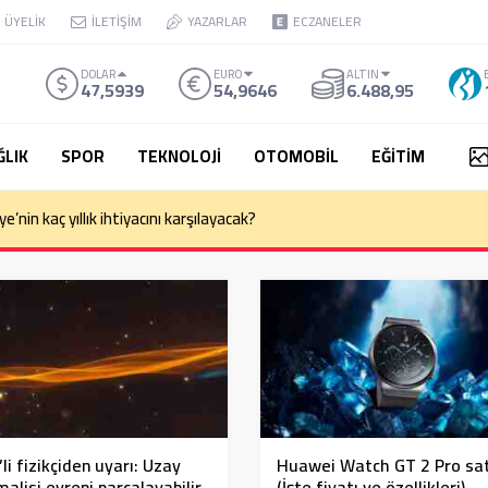
ÜYELİK
İLETİŞİM
YAZARLAR
ECZANELER
DOLAR
EURO
ALTIN
47,5939
54,9646
6.488,95
ĞLIK
SPOR
TEKNOLOJİ
OTOMOBİL
EĞİTİM
kemesi Başkanı Yekta Güngör Özden: Yargıçlar siyasal iktidara güvenere
li fizikçiden uyarı: Uzay
Huawei Watch GT 2 Pro sat
alisi evreni parçalayabilir
(İşte fiyatı ve özellikleri)