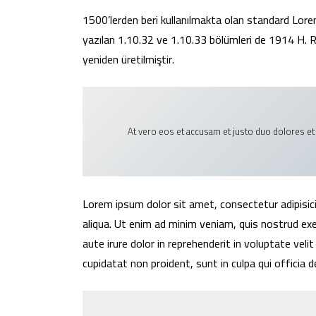
1500’lerden beri kullanılmakta olan standard Lorem 
yazılan 1.10.32 ve 1.10.33 bölümleri de 1914 H. Ra
yeniden üretilmiştir.
At vero eos et accusam et justo duo dolores et 
Lorem ipsum dolor sit amet, consectetur adipisic
aliqua. Ut enim ad minim veniam, quis nostrud exe
aute irure dolor in reprehenderit in voluptate veli
cupidatat non proident, sunt in culpa qui officia 