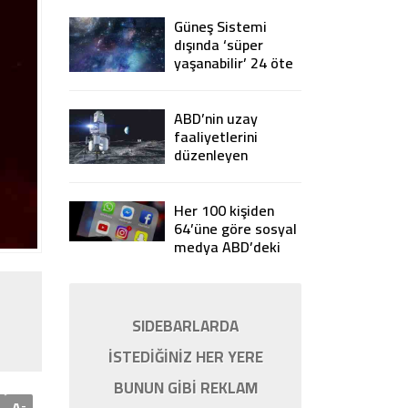
Güneş Sistemi
dışında ‘süper
yaşanabilir’ 24 öte
gezegen keşfedildi
ABD’nin uzay
faaliyetlerini
düzenleyen
Artemis
Anlaşmaları’na 7
ülke imza attı
Her 100 kişiden
64’üne göre sosyal
medya ABD’deki
gidişata olumsuz
etki yapıyor
SIDEBARLARDA
İSTEDİĞİNİZ HER YERE
BUNUN GİBİ REKLAM
-