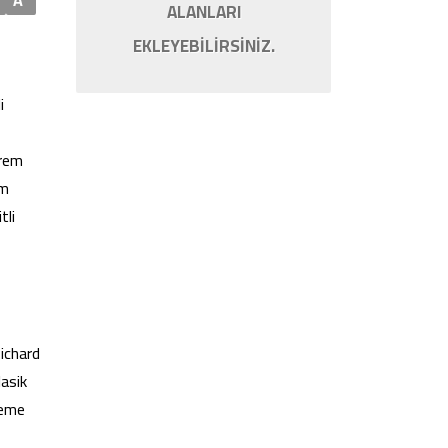
A
ALANLARI
EKLEYEBİLİRSİNİZ.
i
orem
ım
tli
Richard
lasik
leme