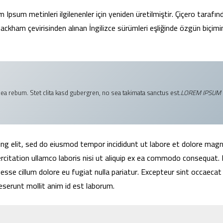
Ipsum metinleri ilgilenenler için yeniden üretilmiştir. Çiçero tarafın
ckham çevirisinden alınan İngilizce sürümleri eşliğinde özgün biçim
ea rebum. Stet clita kasd gubergren, no sea takimata sanctus est.
LOREM IPSUM
ing elit, sed do eiusmod tempor incididunt ut labore et dolore mag
rcitation ullamco laboris nisi ut aliquip ex ea commodo consequat.
t esse cillum dolore eu fugiat nulla pariatur. Excepteur sint occaecat
deserunt mollit anim id est laborum.