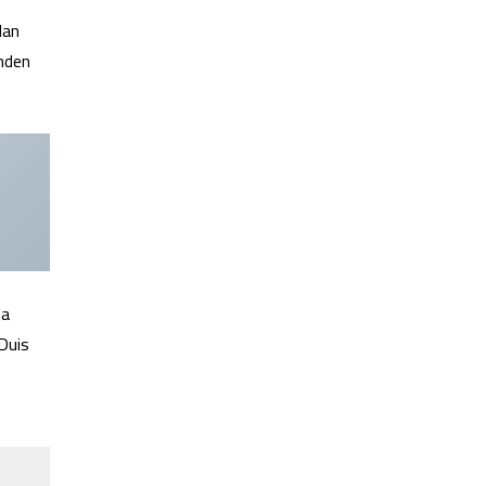
dan
inden
na
 Duis