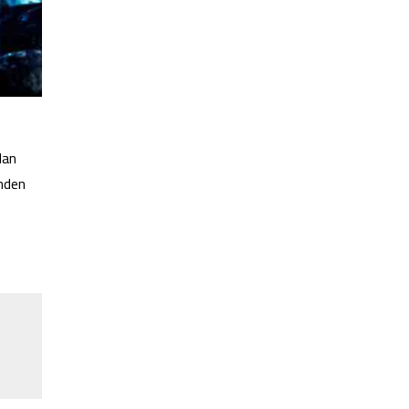
dan
inden