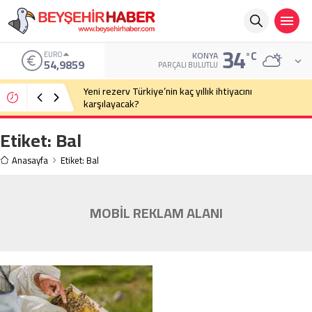
34
°C
EURO
KONYA
54,9859
PARÇALI BULUTLU
Yeni rezerv Türkiye’nin kaç yıllık ihtiyacını
karşılayacak?
Etiket:
Bal
Anasayfa
Etiket: Bal
MOBİL REKLAM ALANI