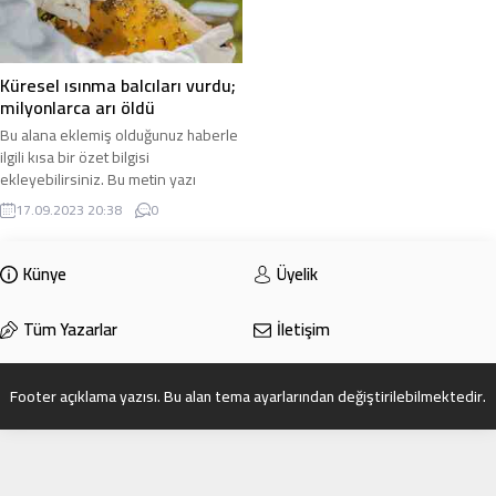
Küresel ısınma balcıları vurdu;
milyonlarca arı öldü
Bu alana eklemiş olduğunuz haberle
ilgili kısa bir özet bilgisi
ekleyebilirsiniz. Bu metin yazı
düzenleme sayfasında “Özet”
17.09.2023 20:38
0
bölümünden eklenebilir. Özet
eklenmişse başlık altında kalın
olarak bu şekilde gösterilir,
Künye
Üyelik
eklenmemişse bu alan boş kalır.
Tüm Yazarlar
İletişim
Footer açıklama yazısı. Bu alan tema ayarlarından değiştirilebilmektedir.