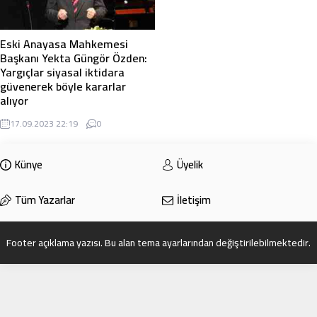
Eski Anayasa Mahkemesi
Başkanı Yekta Güngör Özden:
Yargıçlar siyasal iktidara
güvenerek böyle kararlar
alıyor
Bu alana eklemiş olduğunuz haberle
17.09.2023 22:19
0
ilgili kısa bir özet bilgisi
ekleyebilirsiniz. Bu metin yazı
düzenleme sayfasında “Özet”
Künye
Üyelik
bölümünden eklenebilir. Özet
eklenmişse başlık altında kalın
Tüm Yazarlar
İletişim
olarak bu şekilde gösterilir,
eklenmemişse bu alan boş kalır.
Footer açıklama yazısı. Bu alan tema ayarlarından değiştirilebilmektedir.