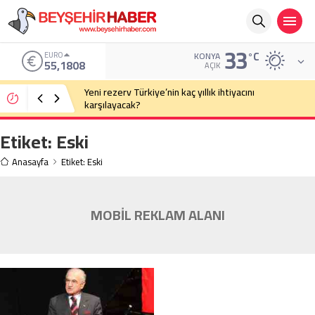
33
°C
EURO
KONYA
55,1808
AÇIK
Yeni rezerv Türkiye’nin kaç yıllık ihtiyacını
karşılayacak?
Etiket:
Eski
Anasayfa
Etiket: Eski
MOBİL REKLAM ALANI