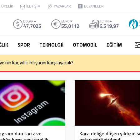
ÜYELİK
İLETİŞİM
YAZARLAR
ECZANELER
DOLAR
EURO
ALTIN
47,7025
55,0112
6.519,97
ĞLIK
SPOR
TEKNOLOJİ
OTOMOBİL
EĞİTİM
kemesi Başkanı Yekta Güngör Özden: Yargıçlar siyasal iktidara güvenere
agram’dan taciz ve
Kara deliğe düşen yıldızın 
alığa karşı yeni özellik
anları görüntülendi