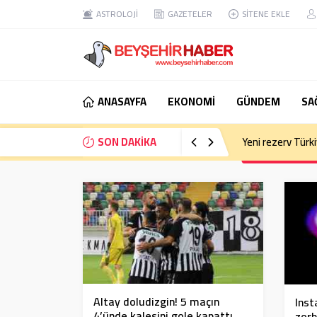
ASTROLOJİ
GAZETELER
SİTENE EKLE
ANASAYFA
EKONOMİ
GÜNDEM
SA
SON DAKİKA
Eski Anayasa Mah
Altay doludizgin! 5 maçın
Inst
4’ünde kalesini gole kapattı…
zorb