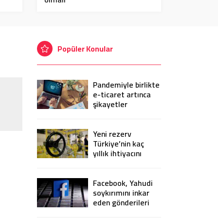
Popüler Konular
Pandemiyle birlikte
e-ticaret artınca
şikayetler
de katlandı
Yeni rezerv
Türkiye’nin kaç
yıllık ihtiyacını
karşılayacak?
Facebook, Yahudi
soykırımını inkar
eden gönderileri
yasaklıyor