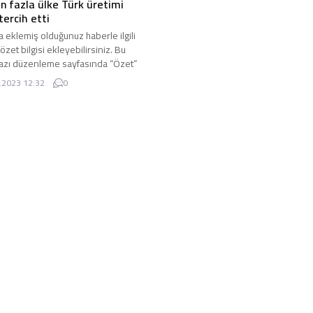
n fazla ülke Türk üretimi
tercih etti
a eklemiş olduğunuz haberle ilgili
 özet bilgisi ekleyebilirsiniz. Bu
azı düzenleme sayfasında “Özet”
den eklenebilir. Özet eklenmişse
.2023 12:32
0
ltında kalın olarak bu şekilde
lir, eklenmemişse bu alan boş kalır.