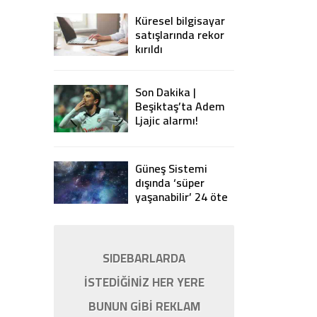
Küresel bilgisayar
satışlarında rekor
kırıldı
Son Dakika |
Beşiktaş’ta Adem
Ljajic alarmı!
Ocak’ta transfer…
Güneş Sistemi
dışında ‘süper
yaşanabilir’ 24 öte
gezegen keşfedildi
SIDEBARLARDA
İSTEDİĞİNİZ HER YERE
BUNUN GİBİ REKLAM