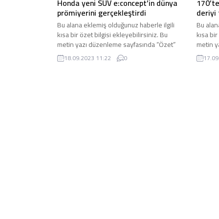
Honda yeni SUV e:concept’in dünya
170’te
prömiyerini gerçekleştirdi
deriyi 
Bu alana eklemiş olduğunuz haberle ilgili
Bu alan
kısa bir özet bilgisi ekleyebilirsiniz. Bu
kısa bir
metin yazı düzenleme sayfasında “Özet”
metin y
bölümünden eklenebilir. Özet eklenmişse
bölümün
18.09.2023 11:22
0
17.09
başlık altında kalın olarak bu şekilde
başlık a
gösterilir, eklenmemişse bu alan boş kalır.
gösteri