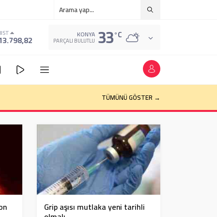
33
°C
BIST
KONYA
13.798,82
PARÇALI BULUTLU
k böyle kararlar alıyor
TÜMÜNÜ GÖSTER →
son
Grip aşısı mutlaka yeni tarihli
olmalı