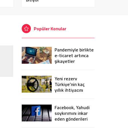
Popüler Konular
Pandemiyle birlikte
e-ticaret artınca
şikayetler
de katlandı
Yeni rezerv
Türkiye’nin kaç
yıllık ihtiyacını
karşılayacak?
Facebook, Yahudi
soykırımını inkar
eden gönderileri
yasaklıyor