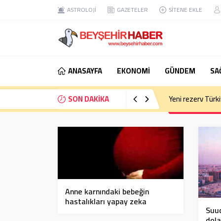
ASTROLOJİ
GAZETELER
SİTENE EKLE
ANASAYFA
EKONOMİ
GÜNDEM
SA
SON DAKİKA
Yeni rezerv Türkiy
Anne karnındaki bebeğin
hastalıkları yapay zeka
Suud
programı ile tespit edilebilecek
dola