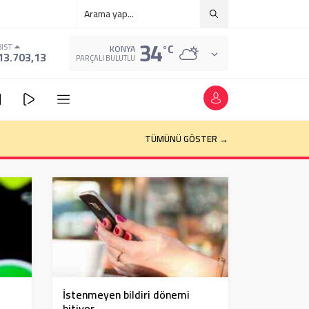
34
°C
BIST
KONYA
13.703,13
PARÇALI BULUTLU
TÜMÜNÜ GÖSTER →
İstenmeyen bildiri dönemi
bitiyor