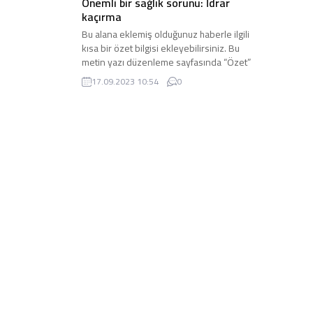
Önemli bir sağlık sorunu: İdrar
kaçırma
Bu alana eklemiş olduğunuz haberle ilgili
kısa bir özet bilgisi ekleyebilirsiniz. Bu
metin yazı düzenleme sayfasında “Özet”
bölümünden eklenebilir. Özet eklenmişse
17.09.2023 10:54
0
başlık altında kalın olarak bu şekilde
gösterilir, eklenmemişse bu alan boş kalır.