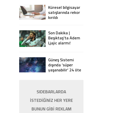
Küresel bilgisayar
satışlarında rekor
kırıldı
Son Dakika |
Beşiktaş’ta Adem
Ljajic alarmı!
Ocak’ta transfer…
Güneş Sistemi
dışında ‘süper
yaşanabilir’ 24 öte
gezegen keşfedildi
SIDEBARLARDA
İSTEDİĞİNİZ HER YERE
BUNUN GİBİ REKLAM