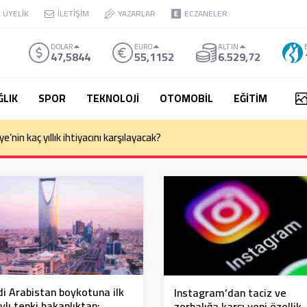
ÜYELİK
İLETİŞİM
YAZARLAR
ECZANELER
DOLAR
EURO
ALTIN
47,5844
55,1152
6.529,72
ĞLIK
SPOR
TEKNOLOJİ
OTOMOBİL
EĞİTİM
e’nin kaç yıllık ihtiyacını karşılayacak?
i Arabistan boykotuna ilk
Instagram’dan taciz ve
ylı tepki bakanlıktan;
zorbalığa karşı yeni özellik