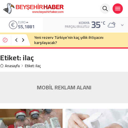
35
°C
EURO
KONYA
55,1881
PARÇALI BULUTLU
Yeni rezerv Türkiye’nin kaç yıllık ihtiyacını
karşılayacak?
Etiket:
ilaç
Anasayfa
Etiket: ilaç
MOBİL REKLAM ALANI