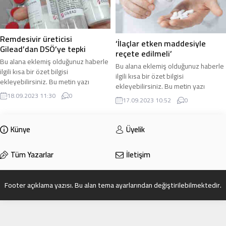
Remdesivir üreticisi
‘İlaçlar etken maddesiyle
Gilead’dan DSÖ’ye tepki
reçete edilmeli’
Bu alana eklemiş olduğunuz haberle
Bu alana eklemiş olduğunuz haberle
ilgili kısa bir özet bilgisi
ilgili kısa bir özet bilgisi
ekleyebilirsiniz. Bu metin yazı
ekleyebilirsiniz. Bu metin yazı
düzenleme sayfasında “Özet”
düzenleme sayfasında “Özet”
18.09.2023 11:30
0
17.09.2023 10:52
0
bölümünden eklenebilir. Özet
bölümünden eklenebilir. Özet
eklenmişse başlık altında kalın
eklenmişse başlık altında kalın
olarak bu şekilde gösterilir,
olarak bu şekilde gösterilir,
Künye
Üyelik
eklenmemişse bu alan boş kalır.
eklenmemişse bu alan boş kalır.
Tüm Yazarlar
İletişim
Footer açıklama yazısı. Bu alan tema ayarlarından değiştirilebilmektedir.