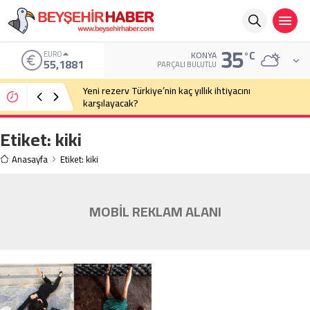
35
°C
EURO
KONYA
55,1881
PARÇALI BULUTLU
Yeni rezerv Türkiye’nin kaç yıllık ihtiyacını
karşılayacak?
Etiket:
kiki
Anasayfa
Etiket: kiki
MOBİL REKLAM ALANI