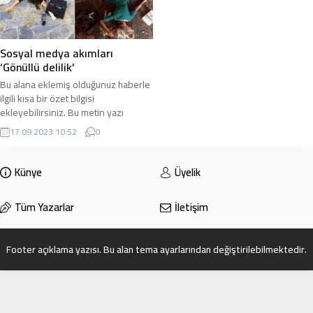
Sosyal medya akımları
‘Gönüllü delilik’
Bu alana eklemiş olduğunuz haberle
ilgili kısa bir özet bilgisi
ekleyebilirsiniz. Bu metin yazı
düzenleme sayfasında “Özet”
17.09.2023 10:52
0
bölümünden eklenebilir. Özet
eklenmişse başlık altında kalın
olarak bu şekilde gösterilir,
Künye
Üyelik
eklenmemişse bu alan boş kalır.
Tüm Yazarlar
İletişim
Footer açıklama yazısı. Bu alan tema ayarlarından değiştirilebilmektedir.