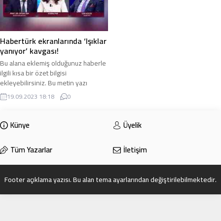
Habertürk ekranlarında ‘Işıklar
yanıyor’ kavgası!
Bu alana eklemiş olduğunuz haberle
ilgili kısa bir özet bilgisi
ekleyebilirsiniz. Bu metin yazı
düzenleme sayfasında “Özet”
19.09.2023 18:18
0
bölümünden eklenebilir. Özet
eklenmişse başlık altında kalın
olarak bu şekilde gösterilir,
Künye
Üyelik
eklenmemişse bu alan boş kalır.
Tüm Yazarlar
İletişim
Footer açıklama yazısı. Bu alan tema ayarlarından değiştirilebilmektedir.