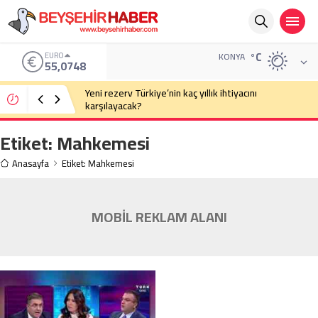
°C
EURO
KONYA
55,0748
Yeni rezerv Türkiye’nin kaç yıllık ihtiyacını
karşılayacak?
Etiket:
Mahkemesi
Anasayfa
Etiket: Mahkemesi
MOBİL REKLAM ALANI