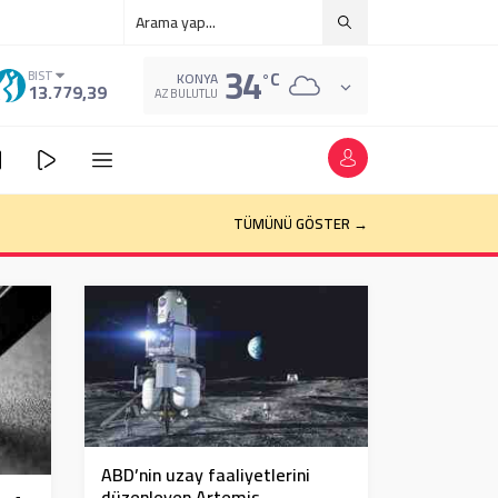
34
°C
BIST
KONYA
13.779,39
AZ BULUTLU
TÜMÜNÜ GÖSTER →
ABD’nin uzay faaliyetlerini
düzenleyen Artemis