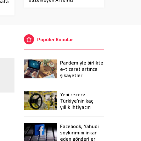
aafa
Anlaşmaları’na 7 ülke imza attı
Popüler Konular
Pandemiyle birlikte
e-ticaret artınca
şikayetler
de katlandı
Yeni rezerv
Türkiye’nin kaç
yıllık ihtiyacını
karşılayacak?
Facebook, Yahudi
soykırımını inkar
eden gönderileri