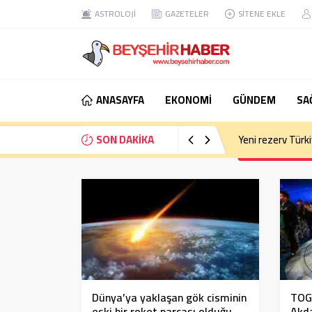
ASTROLOJİ
GAZETELER
SİTENE EKLE
ANASAYFA
EKONOMİ
GÜNDEM
SA
SON DAKİKA
Yeni rezerv Türkiy
Dünya’ya yaklaşan gök cisminin
TOG
eski bir roket parçası olduğu
Akda