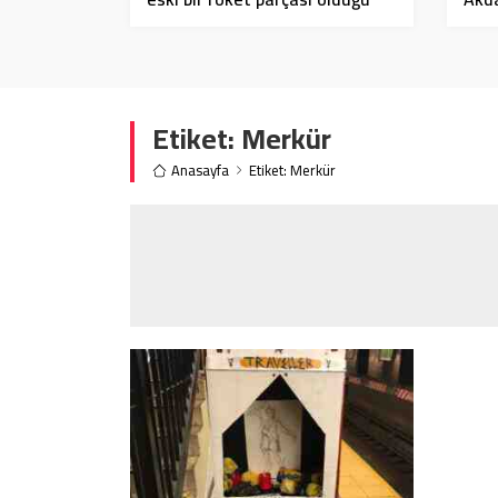
öne sürüldü
tran
Etiket:
Merkür
Anasayfa
Etiket: Merkür