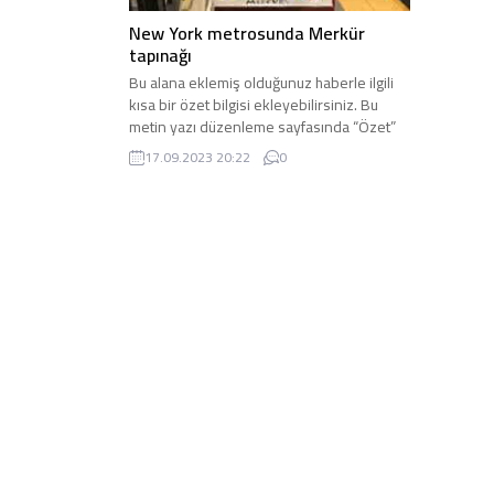
New York metrosunda Merkür
tapınağı
Bu alana eklemiş olduğunuz haberle ilgili
kısa bir özet bilgisi ekleyebilirsiniz. Bu
metin yazı düzenleme sayfasında “Özet”
bölümünden eklenebilir. Özet eklenmişse
17.09.2023 20:22
0
başlık altında kalın olarak bu şekilde
gösterilir, eklenmemişse bu alan boş kalır.