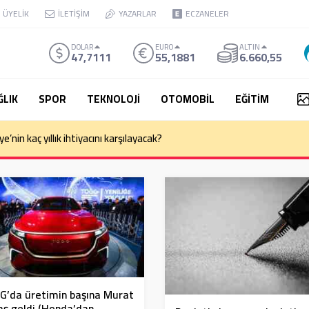
ÜYELİK
İLETİŞİM
YAZARLAR
ECZANELER
DOLAR
EURO
ALTIN
47,7111
55,1881
6.660,55
ĞLIK
SPOR
TEKNOLOJİ
OTOMOBİL
EĞİTİM
e’nin kaç yıllık ihtiyacını karşılayacak?
G’da üretimin başına Murat
ş geldi (Honda’dan