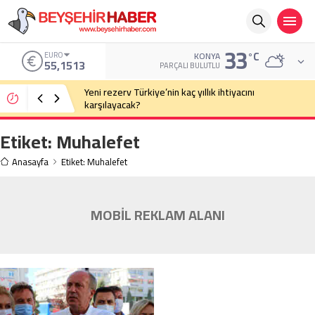
33
°C
EURO
KONYA
55,1513
PARÇALI BULUTLU
Yeni rezerv Türkiye’nin kaç yıllık ihtiyacını
karşılayacak?
Etiket:
Muhalefet
Anasayfa
Etiket: Muhalefet
MOBİL REKLAM ALANI