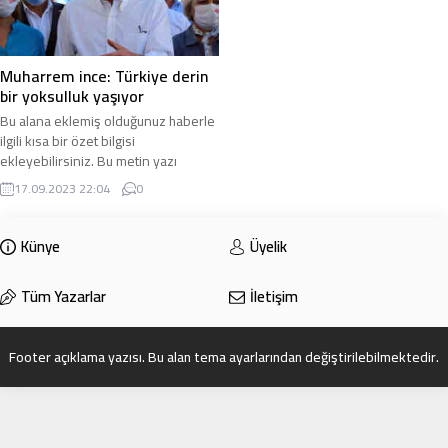
Muharrem ince: Türkiye derin
bir yoksulluk yaşıyor
Bu alana eklemiş olduğunuz haberle
ilgili kısa bir özet bilgisi
ekleyebilirsiniz. Bu metin yazı
düzenleme sayfasında “Özet”
17.09.2023 22:04
0
bölümünden eklenebilir. Özet
eklenmişse başlık altında kalın
olarak bu şekilde gösterilir,
Künye
Üyelik
eklenmemişse bu alan boş kalır.
Tüm Yazarlar
İletişim
Footer açıklama yazısı. Bu alan tema ayarlarından değiştirilebilmektedir.