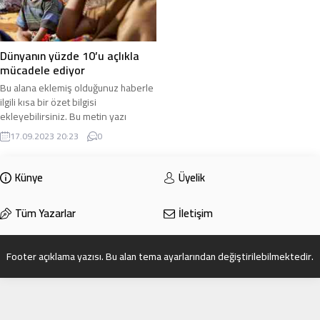
Dünyanın yüzde 10’u açlıkla
mücadele ediyor
Bu alana eklemiş olduğunuz haberle
ilgili kısa bir özet bilgisi
ekleyebilirsiniz. Bu metin yazı
düzenleme sayfasında “Özet”
17.09.2023 20:23
0
bölümünden eklenebilir. Özet
eklenmişse başlık altında kalın
olarak bu şekilde gösterilir,
Künye
Üyelik
eklenmemişse bu alan boş kalır.
Tüm Yazarlar
İletişim
Footer açıklama yazısı. Bu alan tema ayarlarından değiştirilebilmektedir.