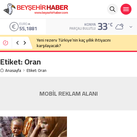
33
°C
EURO
KONYA
55,1881
PARÇALI BULUTLU
Yeni rezerv Türkiye’nin kaç yıllık ihtiyacını
karşılayacak?
Etiket:
Oran
Anasayfa
Etiket: Oran
MOBİL REKLAM ALANI