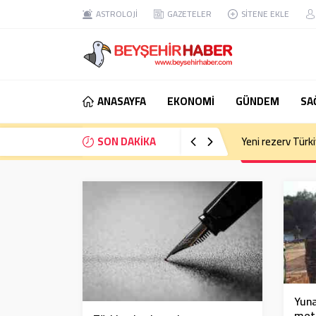
ASTROLOJİ
GAZETELER
SİTENE EKLE
ANASAYFA
EKONOMİ
GÜNDEM
SA
SON DAKİKA
Yeni rezerv Türkiy
Yuna
meta