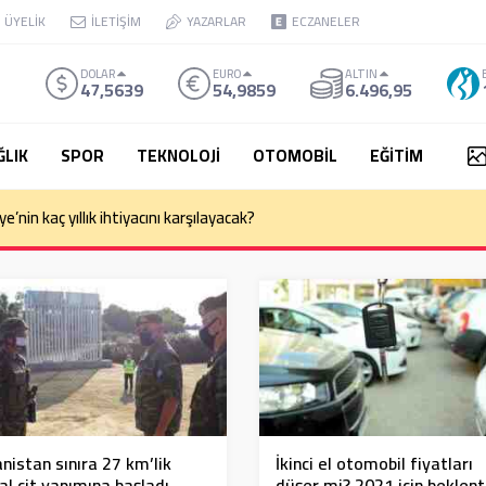
ÜYELİK
İLETİŞİM
YAZARLAR
ECZANELER
DOLAR
EURO
ALTIN
47,5639
54,9859
6.496,95
ĞLIK
SPOR
TEKNOLOJİ
OTOMOBİL
EĞİTİM
e’nin kaç yıllık ihtiyacını karşılayacak?
nistan sınıra 27 km’lik
İkinci el otomobil fiyatları
l çit yapımına başladı
düşer mi? 2021 için beklent