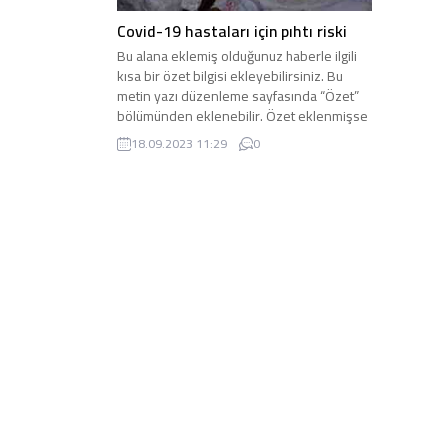
Covid-19 hastaları için pıhtı riski
Bu alana eklemiş olduğunuz haberle ilgili
kısa bir özet bilgisi ekleyebilirsiniz. Bu
metin yazı düzenleme sayfasında “Özet”
bölümünden eklenebilir. Özet eklenmişse
başlık altında kalın olarak bu şekilde
18.09.2023 11:29
0
gösterilir, eklenmemişse bu alan boş kalır.