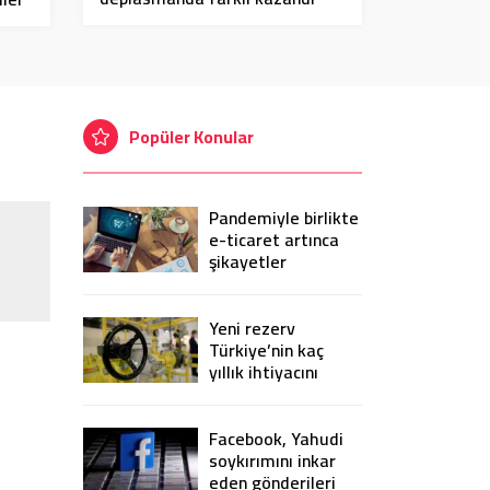
Popüler Konular
Pandemiyle birlikte
e-ticaret artınca
şikayetler
de katlandı
Yeni rezerv
Türkiye’nin kaç
yıllık ihtiyacını
karşılayacak?
Facebook, Yahudi
soykırımını inkar
eden gönderileri