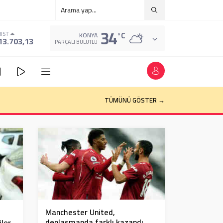
34
°C
BIST
KONYA
13.703,13
PARÇALI BULUTLU
TÜMÜNÜ GÖSTER →
Manchester United,
deplasmanda farklı kazandı
iler