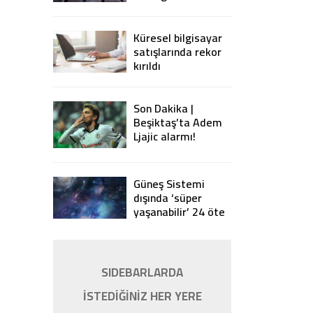
yasaklıyor
Küresel bilgisayar
satışlarında rekor
kırıldı
Son Dakika |
Beşiktaş’ta Adem
Ljajic alarmı!
Ocak’ta transfer…
Güneş Sistemi
dışında ‘süper
yaşanabilir’ 24 öte
gezegen keşfedildi
SIDEBARLARDA
İSTEDİĞİNİZ HER YERE