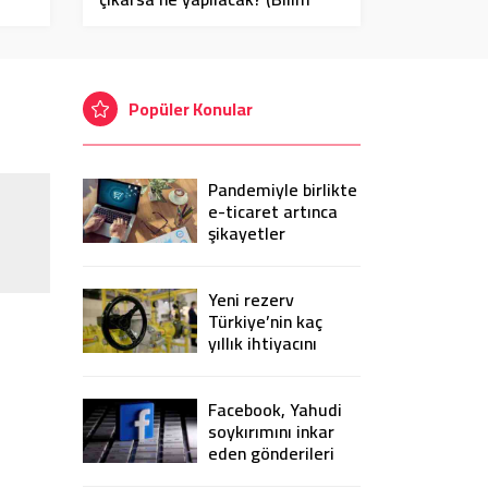
Kurulu üyesi açıkladı)
Popüler Konular
Pandemiyle birlikte
e-ticaret artınca
şikayetler
de katlandı
Yeni rezerv
Türkiye’nin kaç
yıllık ihtiyacını
karşılayacak?
Facebook, Yahudi
soykırımını inkar
eden gönderileri
yasaklıyor