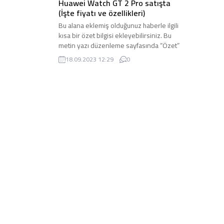
Huawei Watch GT 2 Pro satışta
(İşte fiyatı ve özellikleri)
Bu alana eklemiş olduğunuz haberle ilgili
kısa bir özet bilgisi ekleyebilirsiniz. Bu
metin yazı düzenleme sayfasında “Özet”
bölümünden eklenebilir. Özet eklenmişse
18.09.2023 12:29
0
başlık altında kalın olarak bu şekilde
gösterilir, eklenmemişse bu alan boş kalır.