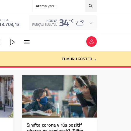
34
°C
BIST
KONYA
13.703,13
PARÇALI BULUTLU
TÜMÜNÜ GÖSTER →
Sınıfta corona virüs pozitif
çıkarsa ne yapılacak? (Bilim