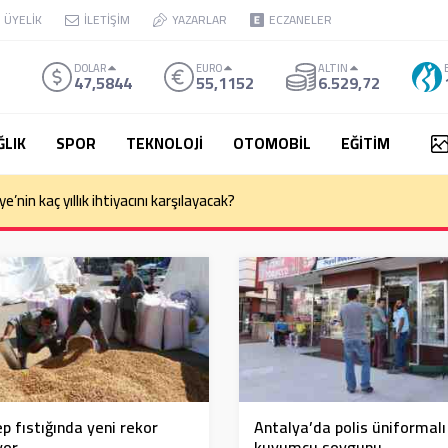
ÜYELİK
İLETİŞİM
YAZARLAR
ECZANELER
DOLAR
EURO
ALTIN
47,5844
55,1152
6.529,72
ĞLIK
SPOR
TEKNOLOJİ
OTOMOBİL
EĞİTİM
e’nin kaç yıllık ihtiyacını karşılayacak?
p fıstığında yeni rekor
Antalya’da polis üniformalı
yor
kuyumcu soygunu