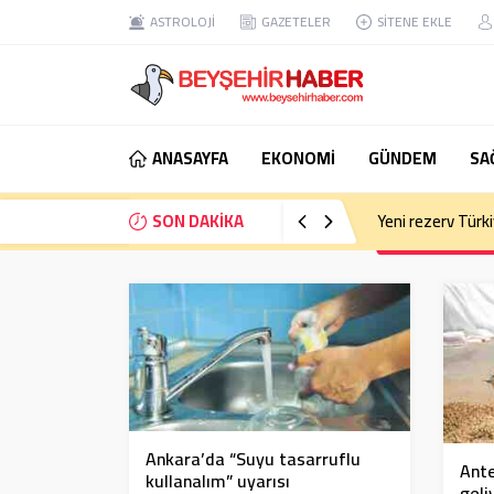
ASTROLOJİ
GAZETELER
SİTENE EKLE
ANASAYFA
EKONOMİ
GÜNDEM
SA
SON DAKİKA
Yeni rezerv Türkiy
Ankara’da “Suyu tasarruflu
Ante
kullanalım” uyarısı
geli