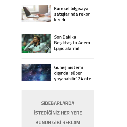
Küresel bilgisayar
satışlarında rekor
kırıldı
Son Dakika |
Beşiktaş’ta Adem
Ljajic alarmı!
Ocak’ta transfer…
Güneş Sistemi
dışında ‘süper
yaşanabilir’ 24 öte
gezegen keşfedildi
SIDEBARLARDA
İSTEDİĞİNİZ HER YERE
BUNUN GİBİ REKLAM