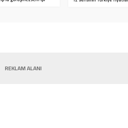
erim
olacak?
REKLAM ALANI