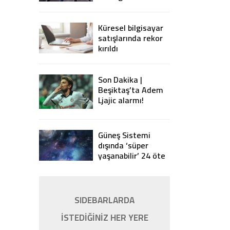
yasaklıyor
Küresel bilgisayar
satışlarında rekor
kırıldı
Son Dakika |
Beşiktaş’ta Adem
Ljajic alarmı!
Ocak’ta transfer…
Güneş Sistemi
dışında ‘süper
yaşanabilir’ 24 öte
gezegen keşfedildi
SIDEBARLARDA
İSTEDİĞİNİZ HER YERE