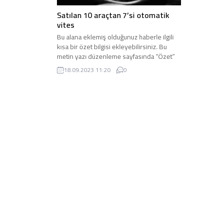
Satılan 10 araçtan 7’si otomatik
vites
Bu alana eklemiş olduğunuz haberle ilgili
kısa bir özet bilgisi ekleyebilirsiniz. Bu
metin yazı düzenleme sayfasında “Özet”
bölümünden eklenebilir. Özet eklenmişse
18.09.2023 11:20
0
başlık altında kalın olarak bu şekilde
gösterilir, eklenmemişse bu alan boş kalır.