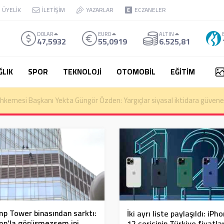
ÜYELİK
İLETİŞİM
YAZARLAR
ECZANELER
DOLAR
EURO
ALTIN
47,5932
55,0919
6.525,81
ĞLIK
SPOR
TEKNOLOJİ
OTOMOBİL
EĞİTİM
ında soruşturma
p Tower binasından sarktı:
İki ayrı liste paylaşıldı: iPh
mp’la görüşmezsem ipi
12 serisinin Türkiye fiyatla