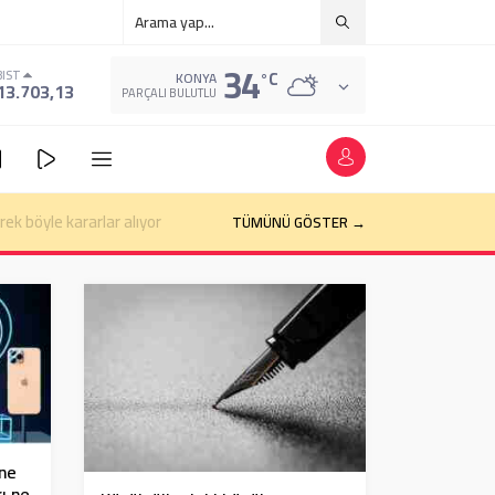
34
°C
BIST
KONYA
13.703,13
PARÇALI BULUTLU
TÜMÜNÜ GÖSTER →
one
rı ne