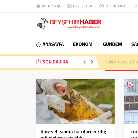
ASTROLOJİ
GAZETELER
SİTENE EKLE
ANASAYFA
EKONOMİ
GÜNDEM
SA
SON DAKİKA
Nejat İşler hakk
Trum
Küresel ısınma balcıları vurdu;
Tru
milyonlarca arı öldü