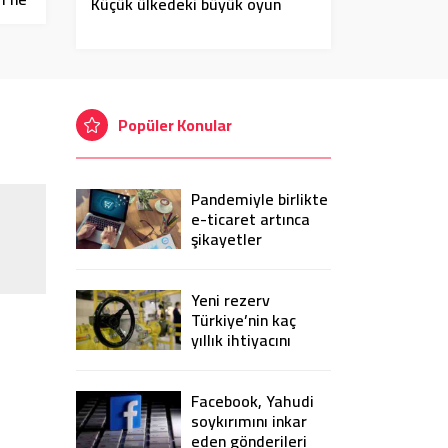
Küçük ülkedeki büyük oyun
Popüler Konular
Pandemiyle birlikte
e-ticaret artınca
şikayetler
de katlandı
Yeni rezerv
Türkiye’nin kaç
yıllık ihtiyacını
karşılayacak?
Facebook, Yahudi
soykırımını inkar
eden gönderileri