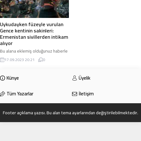
Uykudayken füzeyle vurulan
Gence kentinin sakinleri:
Ermenistan sivillerden intikam
alıyor
Bu alana eklemiş olduğunuz haberle
ilgili kısa bir özet bilgisi
17.09.2023 20:21
0
ekleyebilirsiniz. Bu metin yazı
düzenleme sayfasında “Özet”
bölümünden eklenebilir. Özet
Künye
Üyelik
eklenmişse başlık altında kalın
olarak bu şekilde gösterilir,
Tüm Yazarlar
İletişim
eklenmemişse bu alan boş kalır.
Footer açıklama yazısı. Bu alan tema ayarlarından değiştirilebilmektedir.