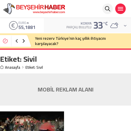
33
°C
EURO
KONYA
55,1881
PARÇALI BULUTLU
Yeni rezerv Türkiye’nin kaç yıllık ihtiyacını
karşılayacak?
Etiket:
Sivil
Anasayfa
Etiket: Sivil
MOBİL REKLAM ALANI