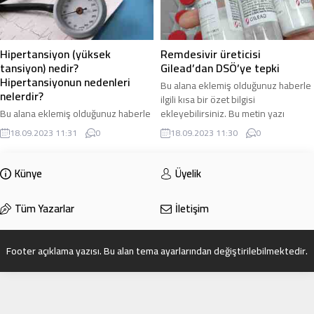
Hipertansiyon (yüksek
Remdesivir üreticisi
tansiyon) nedir?
Gilead’dan DSÖ’ye tepki
Hipertansiyonun nedenleri
Bu alana eklemiş olduğunuz haberle
nelerdir?
ilgili kısa bir özet bilgisi
Bu alana eklemiş olduğunuz haberle
ekleyebilirsiniz. Bu metin yazı
ilgili kısa bir özet bilgisi
düzenleme sayfasında “Özet”
18.09.2023 11:31
0
18.09.2023 11:30
0
ekleyebilirsiniz. Bu metin yazı
bölümünden eklenebilir. Özet
düzenleme sayfasında “Özet”
eklenmişse başlık altında kalın
bölümünden eklenebilir. Özet
olarak bu şekilde gösterilir,
Künye
Üyelik
eklenmişse başlık altında kalın
eklenmemişse bu alan boş kalır.
olarak bu şekilde gösterilir,
Tüm Yazarlar
İletişim
eklenmemişse bu alan boş kalır.
Footer açıklama yazısı. Bu alan tema ayarlarından değiştirilebilmektedir.