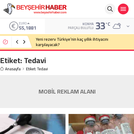
33
°C
EURO
KONYA
55,1881
PARÇALI BULUTLU
Yeni rezerv Türkiye’nin kaç yıllık ihtiyacını
karşılayacak?
Etiket:
Tedavi
Anasayfa
Etiket: Tedavi
MOBİL REKLAM ALANI