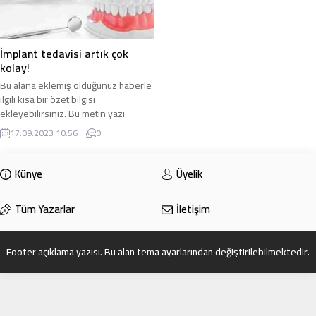
İmplant tedavisi artık çok
kolay!
Bu alana eklemiş olduğunuz haberle
ilgili kısa bir özet bilgisi
ekleyebilirsiniz. Bu metin yazı
düzenleme sayfasında “Özet”
17.09.2023 10:56
0
bölümünden eklenebilir. Özet
eklenmişse başlık altında kalın
olarak bu şekilde gösterilir,
Künye
Üyelik
eklenmemişse bu alan boş kalır.
Tüm Yazarlar
İletişim
Footer açıklama yazısı. Bu alan tema ayarlarından değiştirilebilmektedir.