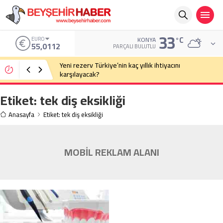
33
°C
EURO
KONYA
55,0112
PARÇALI BULUTLU
Yeni rezerv Türkiye’nin kaç yıllık ihtiyacını
karşılayacak?
Etiket:
tek diş eksikliği
Anasayfa
Etiket: tek diş eksikliği
MOBİL REKLAM ALANI