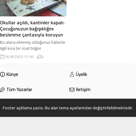
Okullar açıldı, kantinler kapalı:
Çocuğunuzun bağışıklığını
beslenme çantasıyla koruyun
Bu alana eklemiş olduğunuz haberle
ilgili kısa bir özet bilgisi
ekleyebilirsiniz. Bu metin yazı
18.09.2023 11:30
0
düzenleme sayfasında “Özet”
bölümünden eklenebilir. Özet
eklenmişse başlık altında kalın
Künye
Üyelik
olarak bu şekilde gösterilir,
eklenmemişse bu alan boş kalır.
Tüm Yazarlar
İletişim
Footer açıklama yazısı. Bu alan tema ayarlarından değiştirilebilmektedir.