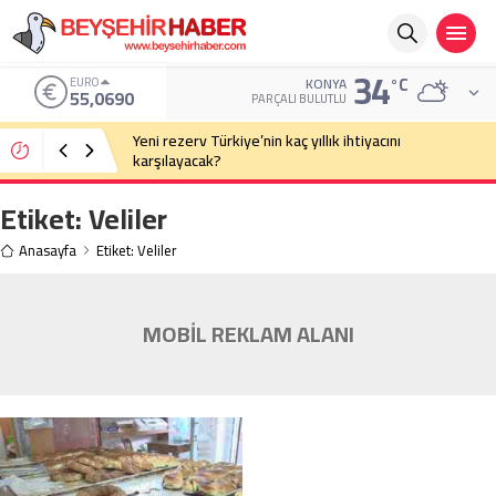
34
°C
EURO
KONYA
55,0690
PARÇALI BULUTLU
Yeni rezerv Türkiye’nin kaç yıllık ihtiyacını
karşılayacak?
Etiket:
Veliler
Anasayfa
Etiket: Veliler
MOBİL REKLAM ALANI