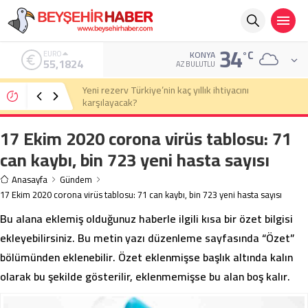
34
°C
ALTIN
KONYA
6.662,10
AZ BULUTLU
Eski Anayasa Mahkemesi Başkanı Yekta Güngör
Özden: Yargıçlar siyasal iktidara güvenerek böyle
kararlar alıyor
17 Ekim 2020 corona virüs tablosu: 71
can kaybı, bin 723 yeni hasta sayısı
Anasayfa
Gündem
17 Ekim 2020 corona virüs tablosu: 71 can kaybı, bin 723 yeni hasta sayısı
Bu alana eklemiş olduğunuz haberle ilgili kısa bir özet bilgisi
ekleyebilirsiniz. Bu metin yazı düzenleme sayfasında “Özet”
bölümünden eklenebilir. Özet eklenmişse başlık altında kalın
olarak bu şekilde gösterilir, eklenmemişse bu alan boş kalır.