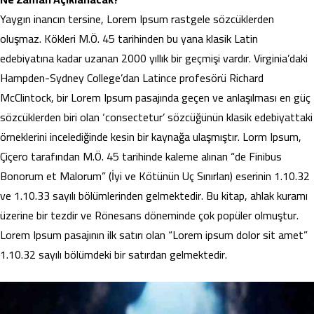
Yaygın inancın tersine, Lorem Ipsum rastgele sözcüklerden
oluşmaz. Kökleri M.Ö. 45 tarihinden bu yana klasik Latin
edebiyatına kadar uzanan 2000 yıllık bir geçmişi vardır. Virginia’daki
Hampden-Sydney College’dan Latince profesörü Richard
McClintock, bir Lorem Ipsum pasajında geçen ve anlaşılması en güç
sözcüklerden biri olan ‘consectetur’ sözcüğünün klasik edebiyattaki
örneklerini incelediğinde kesin bir kaynağa ulaşmıştır. Lorm Ipsum,
Çiçero tarafından M.Ö. 45 tarihinde kaleme alınan “de Finibus
Bonorum et Malorum” (İyi ve Kötünün Uç Sınırları) eserinin 1.10.32
ve 1.10.33 sayılı bölümlerinden gelmektedir. Bu kitap, ahlak kuramı
üzerine bir tezdir ve Rönesans döneminde çok popüler olmuştur.
Lorem Ipsum pasajının ilk satırı olan “Lorem ipsum dolor sit amet”
1.10.32 sayılı bölümdeki bir satırdan gelmektedir.