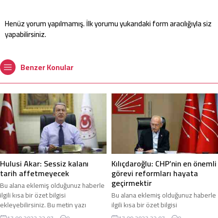
Henüz yorum yapılmamış. İlk yorumu yukarıdaki form aracılığıyla siz
yapabilirsiniz.
Benzer Konular
Hulusi Akar: Sessiz kalanı
Kılıçdaroğlu: CHP’nin en önemli
tarih affetmeyecek
görevi reformları hayata
geçirmektir
Bu alana eklemiş olduğunuz haberle
ilgili kısa bir özet bilgisi
Bu alana eklemiş olduğunuz haberle
ekleyebilirsiniz. Bu metin yazı
ilgili kısa bir özet bilgisi
düzenleme sayfasında “Özet”
ekleyebilirsiniz. Bu metin yazı