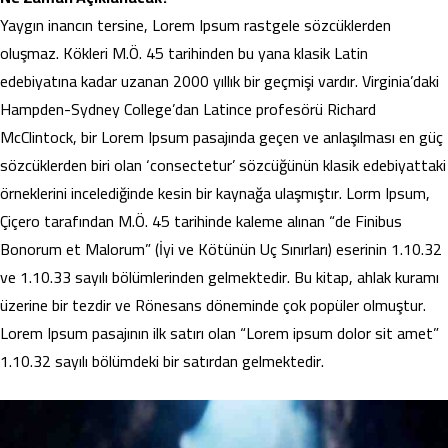
Yaygın inancın tersine, Lorem Ipsum rastgele sözcüklerden
oluşmaz. Kökleri M.Ö. 45 tarihinden bu yana klasik Latin
edebiyatına kadar uzanan 2000 yıllık bir geçmişi vardır. Virginia’daki
Hampden-Sydney College’dan Latince profesörü Richard
McClintock, bir Lorem Ipsum pasajında geçen ve anlaşılması en güç
sözcüklerden biri olan ‘consectetur’ sözcüğünün klasik edebiyattaki
örneklerini incelediğinde kesin bir kaynağa ulaşmıştır. Lorm Ipsum,
Çiçero tarafından M.Ö. 45 tarihinde kaleme alınan “de Finibus
Bonorum et Malorum” (İyi ve Kötünün Uç Sınırları) eserinin 1.10.32
ve 1.10.33 sayılı bölümlerinden gelmektedir. Bu kitap, ahlak kuramı
üzerine bir tezdir ve Rönesans döneminde çok popüler olmuştur.
Lorem Ipsum pasajının ilk satırı olan “Lorem ipsum dolor sit amet”
1.10.32 sayılı bölümdeki bir satırdan gelmektedir.