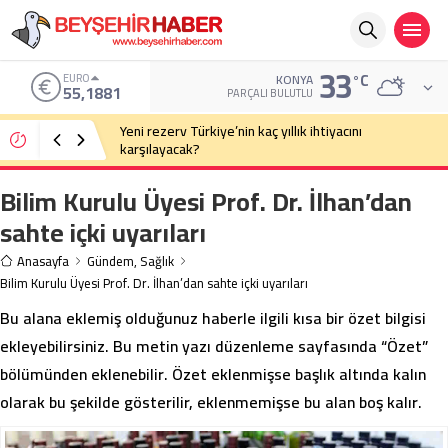
33
°C
ALTIN
KONYA
6.660,55
PARÇALI BULUTLU
Eski Anayasa Mahkemesi Başkanı Yekta Güngör
Özden: Yargıçlar siyasal iktidara güvenerek böyle
kararlar alıyor
Bilim Kurulu Üyesi Prof. Dr. İlhan’dan
sahte içki uyarıları
Anasayfa
Gündem
,
Sağlık
Bilim Kurulu Üyesi Prof. Dr. İlhan’dan sahte içki uyarıları
Bu alana eklemiş olduğunuz haberle ilgili kısa bir özet bilgisi
ekleyebilirsiniz. Bu metin yazı düzenleme sayfasında “Özet”
bölümünden eklenebilir. Özet eklenmişse başlık altında kalın
olarak bu şekilde gösterilir, eklenmemişse bu alan boş kalır.