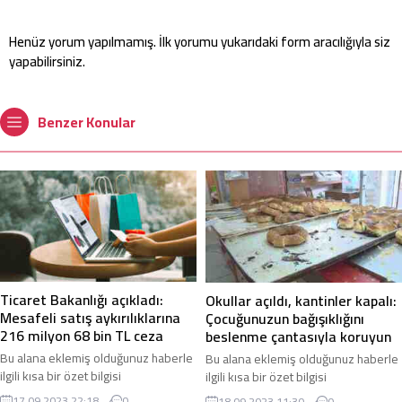
Henüz yorum yapılmamış. İlk yorumu yukarıdaki form aracılığıyla siz
yapabilirsiniz.
Benzer Konular
Ticaret Bakanlığı açıkladı:
Okullar açıldı, kantinler kapalı:
Mesafeli satış aykırılıklarına
Çocuğunuzun bağışıklığını
216 milyon 68 bin TL ceza
beslenme çantasıyla koruyun
Bu alana eklemiş olduğunuz haberle
Bu alana eklemiş olduğunuz haberle
ilgili kısa bir özet bilgisi
ilgili kısa bir özet bilgisi
ekleyebilirsiniz. Bu metin yazı
ekleyebilirsiniz. Bu metin yazı
17.09.2023 22:18
0
18.09.2023 11:30
0