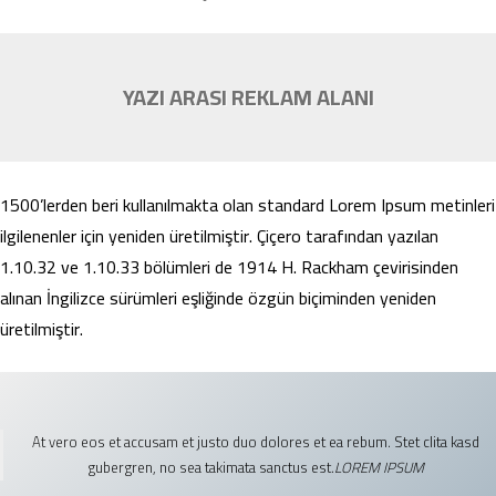
YAZI ARASI REKLAM ALANI
1500’lerden beri kullanılmakta olan standard Lorem Ipsum metinleri
ilgilenenler için yeniden üretilmiştir. Çiçero tarafından yazılan
1.10.32 ve 1.10.33 bölümleri de 1914 H. Rackham çevirisinden
alınan İngilizce sürümleri eşliğinde özgün biçiminden yeniden
üretilmiştir.
At vero eos et accusam et justo duo dolores et ea rebum. Stet clita kasd
gubergren, no sea takimata sanctus est.
LOREM IPSUM