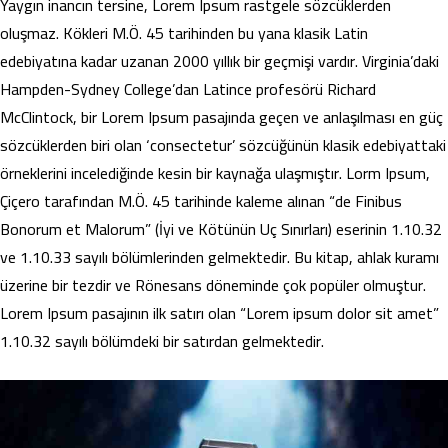
Yaygın inancın tersine, Lorem Ipsum rastgele sözcüklerden
oluşmaz. Kökleri M.Ö. 45 tarihinden bu yana klasik Latin
edebiyatına kadar uzanan 2000 yıllık bir geçmişi vardır. Virginia’daki
Hampden-Sydney College’dan Latince profesörü Richard
McClintock, bir Lorem Ipsum pasajında geçen ve anlaşılması en güç
sözcüklerden biri olan ‘consectetur’ sözcüğünün klasik edebiyattaki
örneklerini incelediğinde kesin bir kaynağa ulaşmıştır. Lorm Ipsum,
Çiçero tarafından M.Ö. 45 tarihinde kaleme alınan “de Finibus
Bonorum et Malorum” (İyi ve Kötünün Uç Sınırları) eserinin 1.10.32
ve 1.10.33 sayılı bölümlerinden gelmektedir. Bu kitap, ahlak kuramı
üzerine bir tezdir ve Rönesans döneminde çok popüler olmuştur.
Lorem Ipsum pasajının ilk satırı olan “Lorem ipsum dolor sit amet”
1.10.32 sayılı bölümdeki bir satırdan gelmektedir.