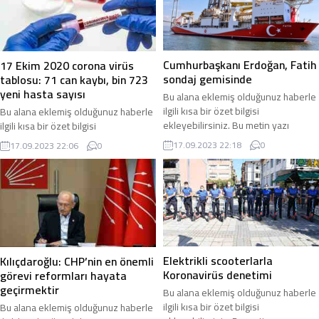
eklenmemişse bu alan boş kalır.
eklenmemişse bu alan boş kalır.
Cumhurbaşkanı Erdoğan, Fatih
17 Ekim 2020 corona virüs
sondaj gemisinde
tablosu: 71 can kaybı, bin 723
yeni hasta sayısı
Bu alana eklemiş olduğunuz haberle
ilgili kısa bir özet bilgisi
Bu alana eklemiş olduğunuz haberle
ekleyebilirsiniz. Bu metin yazı
ilgili kısa bir özet bilgisi
düzenleme sayfasında “Özet”
ekleyebilirsiniz. Bu metin yazı
17.09.2023 22:18
0
17.09.2023 22:06
0
bölümünden eklenebilir. Özet
düzenleme sayfasında “Özet”
eklenmişse başlık altında kalın
bölümünden eklenebilir. Özet
olarak bu şekilde gösterilir,
eklenmişse başlık altında kalın
eklenmemişse bu alan boş kalır.
olarak bu şekilde gösterilir,
eklenmemişse bu alan boş kalır.
Elektrikli scooterlarla
Kılıçdaroğlu: CHP’nin en önemli
Koronavirüs denetimi
görevi reformları hayata
geçirmektir
Bu alana eklemiş olduğunuz haberle
ilgili kısa bir özet bilgisi
Bu alana eklemiş olduğunuz haberle