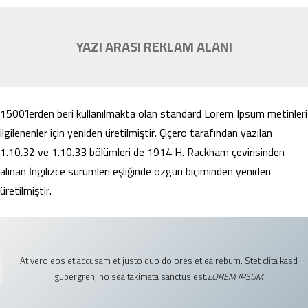
YAZI ARASI REKLAM ALANI
1500’lerden beri kullanılmakta olan standard Lorem Ipsum metinleri
ilgilenenler için yeniden üretilmiştir. Çiçero tarafından yazılan
1.10.32 ve 1.10.33 bölümleri de 1914 H. Rackham çevirisinden
alınan İngilizce sürümleri eşliğinde özgün biçiminden yeniden
üretilmiştir.
At vero eos et accusam et justo duo dolores et ea rebum. Stet clita kasd
gubergren, no sea takimata sanctus est.
LOREM IPSUM