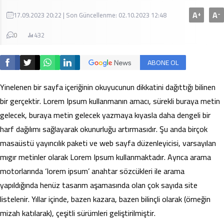
A
A
+
-
17.09.2023 20:22 | Son Güncellenme: 02.10.2023 12:48
0
432
ABONE OL
Yinelenen bir sayfa içeriğinin okuyucunun dikkatini dağıttığı bilinen
bir gerçektir. Lorem Ipsum kullanmanın amacı, sürekli buraya metin
gelecek, buraya metin gelecek yazmaya kıyasla daha dengeli bir
harf dağılımı sağlayarak okunurluğu artırmasıdır. Şu anda birçok
masaüstü yayıncılık paketi ve web sayfa düzenleyicisi, varsayılan
mıgır metinler olarak Lorem Ipsum kullanmaktadır. Ayrıca arama
motorlarında ‘lorem ipsum’ anahtar sözcükleri ile arama
yapıldığında henüz tasarım aşamasında olan çok sayıda site
listelenir. Yıllar içinde, bazen kazara, bazen bilinçli olarak (örneğin
mizah katılarak), çeşitli sürümleri geliştirilmiştir.