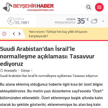
35
°C
ALTIN
KONYA
6.660,55
PARÇALI BULUTLU
Eski Anayasa Mahkemesi Başkanı Yekta Güngör
Özden: Yargıçlar siyasal iktidara güvenerek böyle
kararlar alıyor
Suudi Arabistan’dan İsrail’le
normalleşme açıklaması: Tasavvur
ediyoruz
Anasayfa
Dünya
Suudi Arabistan’dan İsrail’le normalleşme açıklaması: Tasavvur ediyoruz
Bu alana eklemiş olduğunuz haberle ilgili kısa bir özet bilgisi
ekleyebilirsiniz. Bu metin yazı düzenleme sayfasında “Özet”
bölümünden eklenebilir. Özet eklenmişse başlık altında kalın
olarak bu şekilde gösterilir, eklenmemişse bu alan boş kalır.