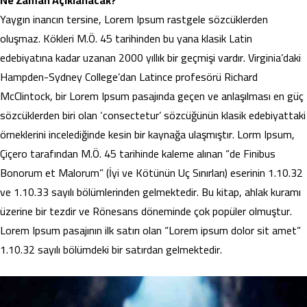
Yaygın inancın tersine, Lorem Ipsum rastgele sözcüklerden
oluşmaz. Kökleri M.Ö. 45 tarihinden bu yana klasik Latin
edebiyatına kadar uzanan 2000 yıllık bir geçmişi vardır. Virginia’daki
Hampden-Sydney College’dan Latince profesörü Richard
McClintock, bir Lorem Ipsum pasajında geçen ve anlaşılması en güç
sözcüklerden biri olan ‘consectetur’ sözcüğünün klasik edebiyattaki
örneklerini incelediğinde kesin bir kaynağa ulaşmıştır. Lorm Ipsum,
Çiçero tarafından M.Ö. 45 tarihinde kaleme alınan “de Finibus
Bonorum et Malorum” (İyi ve Kötünün Uç Sınırları) eserinin 1.10.32
ve 1.10.33 sayılı bölümlerinden gelmektedir. Bu kitap, ahlak kuramı
üzerine bir tezdir ve Rönesans döneminde çok popüler olmuştur.
Lorem Ipsum pasajının ilk satırı olan “Lorem ipsum dolor sit amet”
1.10.32 sayılı bölümdeki bir satırdan gelmektedir.