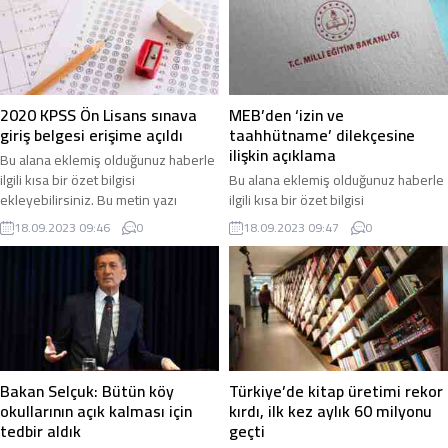
bölümünden eklenebilir. Özet
olarak bu şekilde gösterilir,
eklenmişse başlık altında kalın
eklenmemişse bu alan boş kalır.
olarak bu şekilde gösterilir,
eklenmemişse bu alan boş kalır.
2020 KPSS Ön Lisans sınava
MEB’den ‘izin ve
giriş belgesi erişime açıldı
taahhütname’ dilekçesine
ilişkin açıklama
Bu alana eklemiş olduğunuz haberle
ilgili kısa bir özet bilgisi
Bu alana eklemiş olduğunuz haberle
ekleyebilirsiniz. Bu metin yazı
ilgili kısa bir özet bilgisi
düzenleme sayfasında “Özet”
ekleyebilirsiniz. Bu metin yazı
18.09.2023 09:46
0
18.09.2023 09:47
0
bölümünden eklenebilir. Özet
düzenleme sayfasında “Özet”
eklenmişse başlık altında kalın
bölümünden eklenebilir. Özet
olarak bu şekilde gösterilir,
eklenmişse başlık altında kalın
eklenmemişse bu alan boş kalır.
olarak bu şekilde gösterilir,
eklenmemişse bu alan boş kalır.
Bakan Selçuk: Bütün köy
Türkiye’de kitap üretimi rekor
okullarının açık kalması için
kırdı, ilk kez aylık 60 milyonu
tedbir aldık
geçti