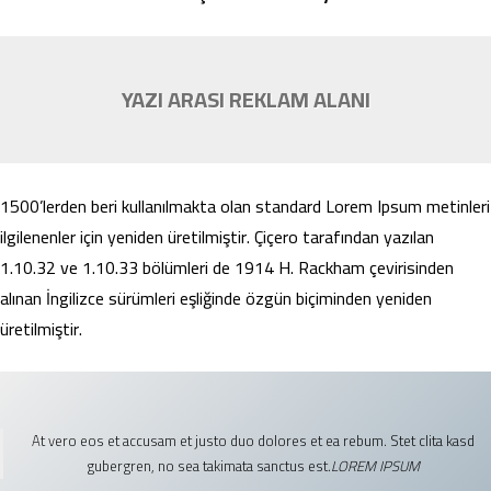
YAZI ARASI REKLAM ALANI
1500’lerden beri kullanılmakta olan standard Lorem Ipsum metinleri
ilgilenenler için yeniden üretilmiştir. Çiçero tarafından yazılan
1.10.32 ve 1.10.33 bölümleri de 1914 H. Rackham çevirisinden
alınan İngilizce sürümleri eşliğinde özgün biçiminden yeniden
üretilmiştir.
At vero eos et accusam et justo duo dolores et ea rebum. Stet clita kasd
gubergren, no sea takimata sanctus est.
LOREM IPSUM