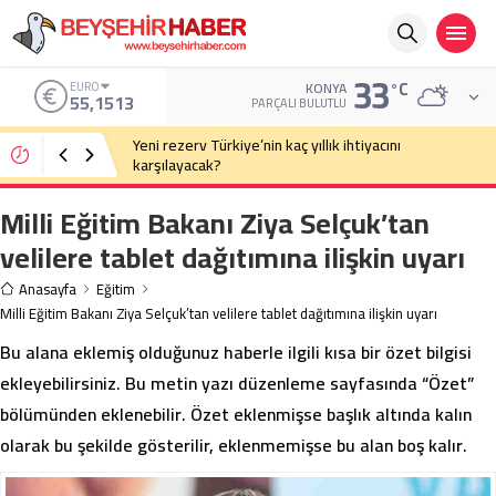
33
°C
ALTIN
KONYA
6.635,91
PARÇALI BULUTLU
Eski Anayasa Mahkemesi Başkanı Yekta Güngör
Özden: Yargıçlar siyasal iktidara güvenerek böyle
kararlar alıyor
Milli Eğitim Bakanı Ziya Selçuk’tan
velilere tablet dağıtımına ilişkin uyarı
Anasayfa
Eğitim
Milli Eğitim Bakanı Ziya Selçuk’tan velilere tablet dağıtımına ilişkin uyarı
Bu alana eklemiş olduğunuz haberle ilgili kısa bir özet bilgisi
ekleyebilirsiniz. Bu metin yazı düzenleme sayfasında “Özet”
bölümünden eklenebilir. Özet eklenmişse başlık altında kalın
olarak bu şekilde gösterilir, eklenmemişse bu alan boş kalır.