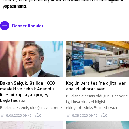
yapabilirsiniz.
Benzer Konular
Bakan Selçuk: 81 ilde 1000
Koç Üniversitesi’ne dijital veri
mesleki ve teknik Anadolu
analizi laboratuvarı
lisesini kapsayan projeyi
Bu alana eklemiş olduğunuz haberle
başlatıyoruz
ilgili kısa bir özet bilgisi
Bu alana eklemiş olduğunuz haberle
ekleyebilirsiniz. Bu metin yazı
ilgili kısa bir özet bilgisi
düzenleme sayfasında “Özet”
18.09.2023 09:45
0
18.09.2023 09:43
0
ekleyebilirsiniz. Bu metin yazı
bölümünden eklenebilir. Özet
düzenleme sayfasında “Özet”
eklenmişse başlık altında kalın