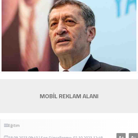
MOBİL REKLAM ALANI
Eğitim
A
A
+
-
18.09.2023 09:43 | Son Güncellenme: 02.10.2023 12:48