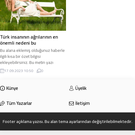
Türk insanının ağrılarının en
önemli nedeni bu
Bu alana eklemiş olduğunuz haberle
ilgili kısa bir özet bilgisi
ekleyebilirsiniz. Bu metin yazı
düzenleme sayfasında “Özet”
17.09.2023 10:50
0
bölümünden eklenebilir. Özet
eklenmişse başlık altında kalın
olarak bu şekilde gösterilir,
Künye
Üyelik
eklenmemişse bu alan boş kalır.
Tüm Yazarlar
İletişim
Footer açıklama yazısı. Bu alan tema ayarlarından değiştirilebilmektedir.