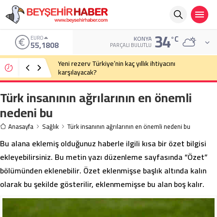
34
°C
ALTIN
KONYA
6.662,82
PARÇALI BULUTLU
Eski Anayasa Mahkemesi Başkanı Yekta Güngör
Özden: Yargıçlar siyasal iktidara güvenerek böyle
kararlar alıyor
Türk insanının ağrılarının en önemli
nedeni bu
Anasayfa
Sağlık
Türk insanının ağrılarının en önemli nedeni bu
Bu alana eklemiş olduğunuz haberle ilgili kısa bir özet bilgisi
ekleyebilirsiniz. Bu metin yazı düzenleme sayfasında “Özet”
bölümünden eklenebilir. Özet eklenmişse başlık altında kalın
olarak bu şekilde gösterilir, eklenmemişse bu alan boş kalır.