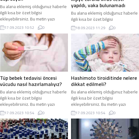
yapıldı, vaka bulunamadı
Bu alana eklemiş olduğunuz haberle
ilgili kısa bir özet bilgisi
Bu alana eklemiş olduğunuz haberle
ekleyebilirsiniz. Bu metin yazı
ilgili kısa bir özet bilgisi
düzenleme sayfasında “Özet”
ekleyebilirsiniz. Bu metin yazı
17.09.2023 10:52
0
18.09.2023 11:29
0
bölümünden eklenebilir. Özet
düzenleme sayfasında “Özet”
eklenmişse başlık altında kalın
bölümünden eklenebilir. Özet
olarak bu şekilde gösterilir,
eklenmişse başlık altında kalın
eklenmemişse bu alan boş kalır.
olarak bu şekilde gösterilir,
eklenmemişse bu alan boş kalır.
Tüp bebek tedavisi öncesi
Hashimoto tiroiditinde nelere
vücudu nasıl hazırlamalıyız?
dikkat edilmeli?
Bu alana eklemiş olduğunuz haberle
Bu alana eklemiş olduğunuz haberle
ilgili kısa bir özet bilgisi
ilgili kısa bir özet bilgisi
ekleyebilirsiniz. Bu metin yazı
ekleyebilirsiniz. Bu metin yazı
düzenleme sayfasında “Özet”
düzenleme sayfasında “Özet”
17.09.2023 10:54
0
17.09.2023 10:54
0
bölümünden eklenebilir. Özet
bölümünden eklenebilir. Özet
eklenmişse başlık altında kalın
eklenmişse başlık altında kalın
olarak bu şekilde gösterilir,
olarak bu şekilde gösterilir,
eklenmemişse bu alan boş kalır.
eklenmemişse bu alan boş kalır.