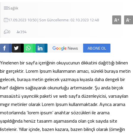
Sağlık
A
A
+
-
17.09.2023 10:50 | Son Güncellenme: 02.10.2023 12:48
0
394
ABONE OL
Yinelenen bir sayfa içeriğinin okuyucunun dikkatini dağıttığı bilinen
bir gerçektir. Lorem Ipsum kullanmanın amacı, sürekli buraya metin
gelecek, buraya metin gelecek yazmaya kıyasla daha dengeli bir
harf dağılımı sağlayarak okunurluğu artırmasıdır. Şu anda birçok
masaüstü yayıncılık paketi ve web sayfa düzenleyicisi, varsayılan
mıgır metinler olarak Lorem Ipsum kullanmaktadır. Ayrıca arama
motorlarında ‘lorem ipsum’ anahtar sözcükleri ile arama
yapıldığında henüz tasarım aşamasında olan çok sayıda site
listelenir. Yıllar içinde, bazen kazara, bazen bilinçli olarak (örneğin