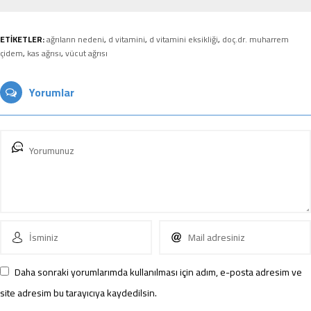
ETİKETLER:
ağrıların nedeni
,
d vitamini
,
d vitamini eksikliği
,
doç.dr. muharrem
çidem
,
kas ağrısı
,
vücut ağrısı
Yorumlar
Daha sonraki yorumlarımda kullanılması için adım, e-posta adresim ve
site adresim bu tarayıcıya kaydedilsin.