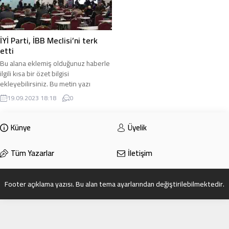
İYİ Parti, İBB Meclisi’ni terk
etti
Bu alana eklemiş olduğunuz haberle
ilgili kısa bir özet bilgisi
ekleyebilirsiniz. Bu metin yazı
düzenleme sayfasında “Özet”
19.09.2023 18:18
0
bölümünden eklenebilir. Özet
eklenmişse başlık altında kalın
olarak bu şekilde gösterilir,
Künye
Üyelik
eklenmemişse bu alan boş kalır.
Tüm Yazarlar
İletişim
Footer açıklama yazısı. Bu alan tema ayarlarından değiştirilebilmektedir.