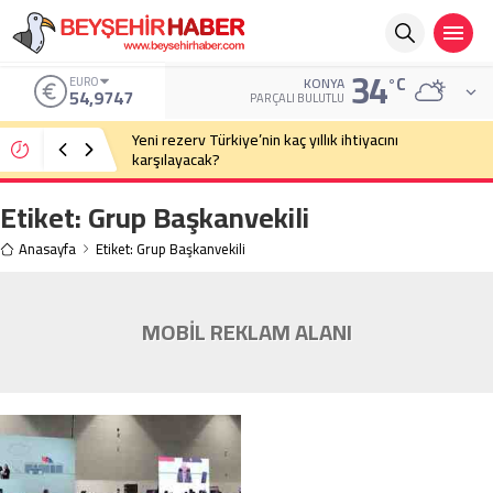
34
°C
EURO
KONYA
54,9747
PARÇALI BULUTLU
Yeni rezerv Türkiye’nin kaç yıllık ihtiyacını
karşılayacak?
Etiket:
Grup Başkanvekili
Anasayfa
Etiket: Grup Başkanvekili
MOBİL REKLAM ALANI