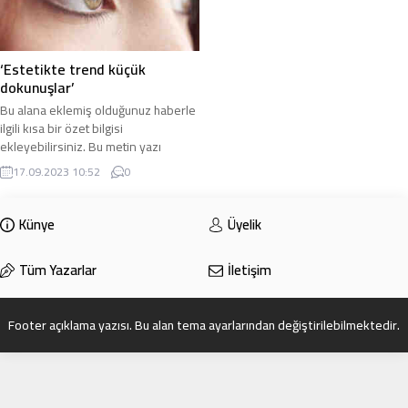
‘Estetikte trend küçük
dokunuşlar’
Bu alana eklemiş olduğunuz haberle
ilgili kısa bir özet bilgisi
ekleyebilirsiniz. Bu metin yazı
düzenleme sayfasında “Özet”
17.09.2023 10:52
0
bölümünden eklenebilir. Özet
eklenmişse başlık altında kalın
olarak bu şekilde gösterilir,
Künye
Üyelik
eklenmemişse bu alan boş kalır.
Tüm Yazarlar
İletişim
Footer açıklama yazısı. Bu alan tema ayarlarından değiştirilebilmektedir.