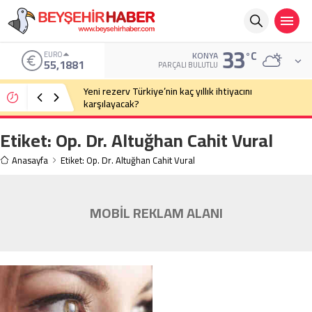
33
°C
EURO
KONYA
55,1881
PARÇALI BULUTLU
Yeni rezerv Türkiye’nin kaç yıllık ihtiyacını
karşılayacak?
Etiket:
Op. Dr. Altuğhan Cahit Vural
Anasayfa
Etiket: Op. Dr. Altuğhan Cahit Vural
MOBİL REKLAM ALANI