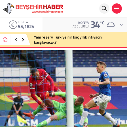
34
°C
EURO
KONYA
55,1824
AZ BULUTLU
Yeni rezerv Türkiye’nin kaç yıllık ihtiyacını
karşılayacak?