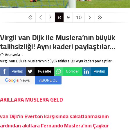
7
8
9
10
Virgil van Dijk ile Muslera’nın büyük
talihsizliği! Aynı kaderi paylaştılar…
Anasayfa
Virgil van Dijk ile Muslera'nın büyük talihsizliği! Aynı kaderi paylaştılar...
Paylaş
Tweetle
Gönder
Paylaş
ABONE OL
AKILLARA MUSLERA GELD
van Dijk’in Everton karşısında sakatlanmasının
ardından akıllara Fernando Muslera’nın Çaykur