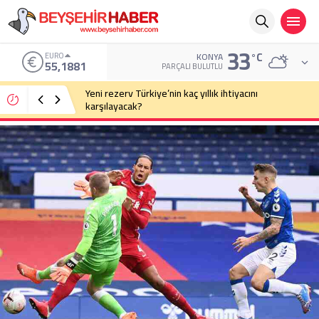
33
°C
EURO
KONYA
55,1881
PARÇALI BULUTLU
Yeni rezerv Türkiye’nin kaç yıllık ihtiyacını
karşılayacak?