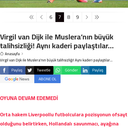
6
7
8
9
Virgil van Dijk ile Muslera’nın büyük
talihsizliği! Aynı kaderi paylaştılar…
Anasayfa
Virgil van Dijk ile Muslera'nın büyük talihsizliği! Aynı kaderi paylaştılar...
Paylaş
Tweetle
Gönder
Paylaş
ABONE OL
OYUNA DEVAM EDEMEDİ
Orta hakem Liverpoollu futbolculara pozisyonun ofsayt
olduğunu belirtirken, Hollandalı savunmacı, ayağına